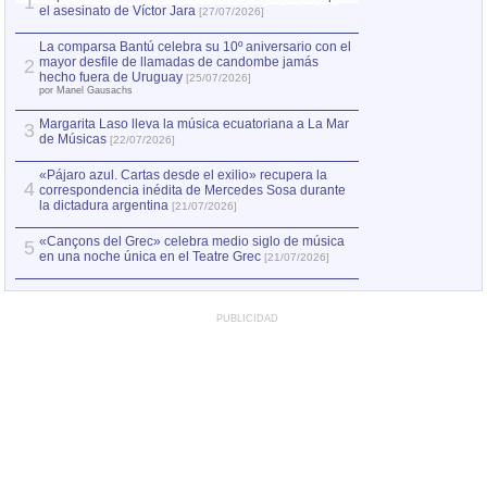
1
el asesinato de Víctor Jara
mayor desfile de
1
[27/07/2026]
hecho fuera de U
por Manel Gausachs
La comparsa Bantú celebra su 10º aniversario con el
mayor desfile de llamadas de candombe jamás
2
Capturan en Chile
2
hecho fuera de Uruguay
[25/07/2026]
el asesinato de Ví
por Manel Gausachs
Margarita Laso lleva la música ecuatoriana a La Mar
Margarita Laso ll
3
3
de Músicas
de Músicas
[22/07/2026]
[22/07
«Pájaro azul. Cartas desde el exilio» recupera la
4
correspondencia inédita de Mercedes Sosa durante
la dictadura argentina
[21/07/2026]
«Cançons del Grec» celebra medio siglo de música
5
en una noche única en el Teatre Grec
[21/07/2026]
PUBLICIDAD