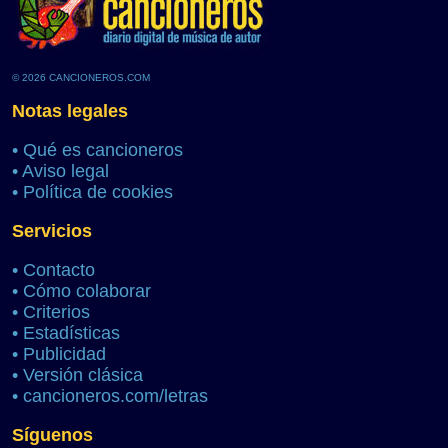
© 2026 CANCIONEROS.COM
Notas legales
•
Qué es cancioneros
•
Aviso legal
•
Política de cookies
Servicios
•
Contacto
•
Cómo colaborar
•
Criterios
•
Estadísticas
•
Publicidad
•
Versión clásica
•
cancioneros.com/letras
Síguenos