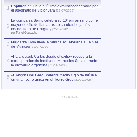
Capturan en Chile al último exmilitar condenado por
Capturan en Chile
1
1
el asesinato de Víctor Jara
el asesinato de Ví
[27/07/2026]
La comparsa Bantú celebra su 10º aniversario con el
mayor desfile de llamadas de candombe jamás
2
hecho fuera de Uruguay
[25/07/2026]
por Manel Gausachs
Margarita Laso lleva la música ecuatoriana a La Mar
3
de Músicas
[22/07/2026]
«Pájaro azul. Cartas desde el exilio» recupera la
4
correspondencia inédita de Mercedes Sosa durante
la dictadura argentina
[21/07/2026]
«Cançons del Grec» celebra medio siglo de música
5
en una noche única en el Teatre Grec
[21/07/2026]
PUBLICIDAD