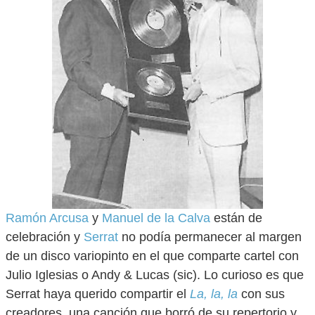
Ramón Arcusa
y
Manuel de la Calva
están de
celebración y
Serrat
no podía permanecer al margen
de un disco variopinto en el que comparte cartel con
Julio Iglesias o Andy & Lucas (sic). Lo curioso es que
Serrat haya querido compartir el
La, la, la
con sus
creadores, una canción que borró de su repertorio y