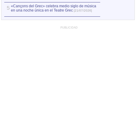
«Cançons del Grec» celebra medio siglo de música
5
en una noche única en el Teatre Grec
[21/07/2026]
PUBLICIDAD