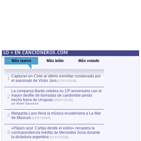
LO + EN CANCIONEROS.COM
Más nuevo
Más leído
Más votado
Capturan en Chile al último exmilitar condenado por
La comparsa Bantú
1
el asesinato de Víctor Jara
mayor desfile de
1
[27/07/2026]
hecho fuera de U
por Manel Gausachs
La comparsa Bantú celebra su 10º aniversario con el
mayor desfile de llamadas de candombe jamás
2
Capturan en Chile
2
hecho fuera de Uruguay
[25/07/2026]
el asesinato de Ví
por Manel Gausachs
Margarita Laso lleva la música ecuatoriana a La Mar
3
de Músicas
[22/07/2026]
«Pájaro azul. Cartas desde el exilio» recupera la
4
correspondencia inédita de Mercedes Sosa durante
la dictadura argentina
[21/07/2026]