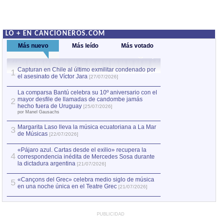
LO + EN CANCIONEROS.COM
Más nuevo
Más leído
Más votado
Capturan en Chile al último exmilitar condenado por
La comparsa Bantú
1
el asesinato de Víctor Jara
mayor desfile de
1
[27/07/2026]
hecho fuera de U
por Manel Gausachs
La comparsa Bantú celebra su 10º aniversario con el
mayor desfile de llamadas de candombe jamás
2
Capturan en Chile
2
hecho fuera de Uruguay
[25/07/2026]
el asesinato de Ví
por Manel Gausachs
Margarita Laso lleva la música ecuatoriana a La Mar
3
de Músicas
[22/07/2026]
«Pájaro azul. Cartas desde el exilio» recupera la
4
correspondencia inédita de Mercedes Sosa durante
la dictadura argentina
[21/07/2026]
«Cançons del Grec» celebra medio siglo de música
5
en una noche única en el Teatre Grec
[21/07/2026]
PUBLICIDAD