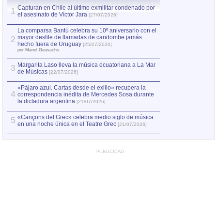
Capturan en Chile al último exmilitar condenado por
La comparsa Bantú
1
el asesinato de Víctor Jara
mayor desfile de
1
[27/07/2026]
hecho fuera de U
por Manel Gausachs
La comparsa Bantú celebra su 10º aniversario con el
mayor desfile de llamadas de candombe jamás
2
Capturan en Chile
2
hecho fuera de Uruguay
[25/07/2026]
el asesinato de Ví
por Manel Gausachs
Margarita Laso lleva la música ecuatoriana a La Mar
Margarita Laso ll
3
3
de Músicas
de Músicas
[22/07/2026]
[22/07
«Pájaro azul. Cartas desde el exilio» recupera la
4
correspondencia inédita de Mercedes Sosa durante
la dictadura argentina
[21/07/2026]
«Cançons del Grec» celebra medio siglo de música
5
en una noche única en el Teatre Grec
[21/07/2026]
PUBLICIDAD