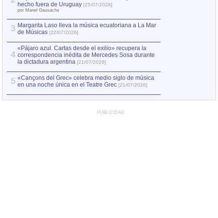
Capturan en Chile
2
hecho fuera de Uruguay
[25/07/2026]
el asesinato de Ví
por Manel Gausachs
Margarita Laso lleva la música ecuatoriana a La Mar
3
de Músicas
[22/07/2026]
«Pájaro azul. Cartas desde el exilio» recupera la
4
correspondencia inédita de Mercedes Sosa durante
la dictadura argentina
[21/07/2026]
«Cançons del Grec» celebra medio siglo de música
5
en una noche única en el Teatre Grec
[21/07/2026]
PUBLICIDAD