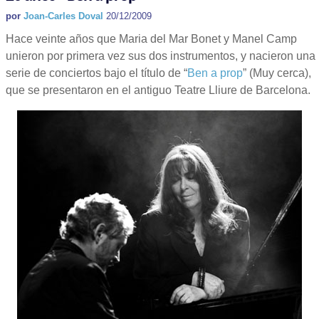
por
Joan-Carles Doval
20/12/2009
Hace veinte años que Maria del Mar Bonet y Manel Camp
unieron por primera vez sus dos instrumentos, y nacieron una
serie de conciertos bajo el título de “
Ben a prop
” (Muy cerca),
que se presentaron en el antiguo Teatre Lliure de Barcelona.