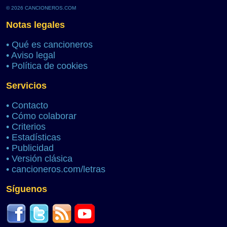
© 2026 CANCIONEROS.COM
Notas legales
•
Qué es cancioneros
•
Aviso legal
•
Política de cookies
Servicios
•
Contacto
•
Cómo colaborar
•
Criterios
•
Estadísticas
•
Publicidad
•
Versión clásica
•
cancioneros.com/letras
Síguenos