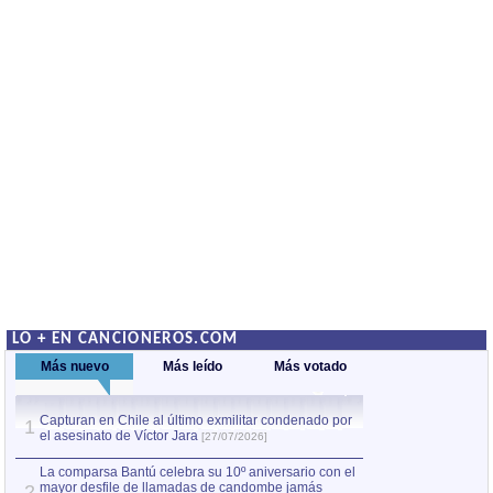
LO + EN CANCIONEROS.COM
Más nuevo
Más leído
Más votado
Capturan en Chile al último exmilitar condenado por
La comparsa Bantú
1
el asesinato de Víctor Jara
mayor desfile de
1
[27/07/2026]
hecho fuera de U
por Manel Gausachs
La comparsa Bantú celebra su 10º aniversario con el
mayor desfile de llamadas de candombe jamás
2