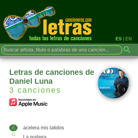
ES
|
EN
Letras de canciones de
Daniel Luna
3 canciones
A
acelera mis latidos
G
La guitarra