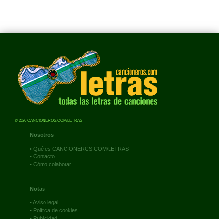
© 2026 CANCIONEROS.COM/LETRAS
Nosotros
•
Qué es CANCIONEROS.COM/LETRAS
•
Contacto
•
Cómo colaborar
Notas
•
Aviso legal
•
Política de cookies
•
Publicidad