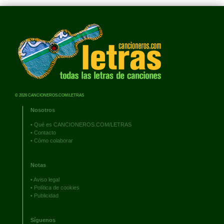
© 2026 CANCIONEROS.COM/LETRAS
Nosotros
•
Qué es CANCIONEROS.COM/LETRAS
•
Contacto
•
Cómo colaborar
Notas
•
Aviso legal
•
Política de cookies
•
Publicidad
Síguenos