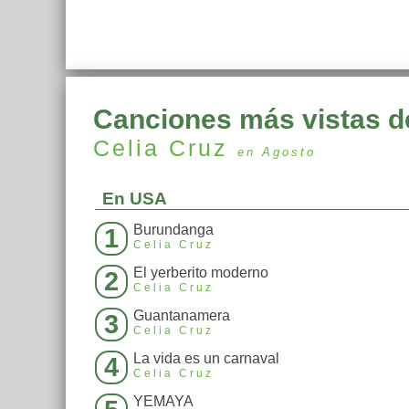
Canciones más vistas d
Celia Cruz
en Agosto
En USA
Burundanga
1
Celia Cruz
El yerberito moderno
2
Celia Cruz
Guantanamera
3
Celia Cruz
La vida es un carnaval
4
Celia Cruz
YEMAYA