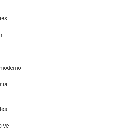
tes
n
 moderno
anta
tes
o ve