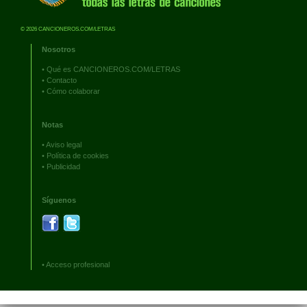
© 2026 CANCIONEROS.COM/LETRAS
Nosotros
•
Qué es CANCIONEROS.COM/LETRAS
•
Contacto
•
Cómo colaborar
Notas
•
Aviso legal
•
Política de cookies
•
Publicidad
Síguenos
•
Acceso profesional