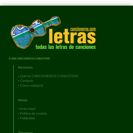
© 2026 CANCIONEROS.COM/LETRAS
Nosotros
•
Qué es CANCIONEROS.COM/LETRAS
•
Contacto
•
Cómo colaborar
Notas
•
Aviso legal
•
Política de cookies
•
Publicidad
Síguenos