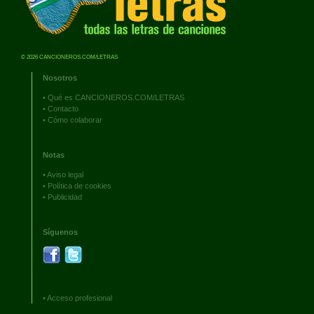
© 2026 CANCIONEROS.COM/LETRAS
Nosotros
•
Qué es CANCIONEROS.COM/LETRAS
•
Contacto
•
Cómo colaborar
Notas
•
Aviso legal
•
Política de cookies
•
Publicidad
Síguenos
•
Acceso profesional