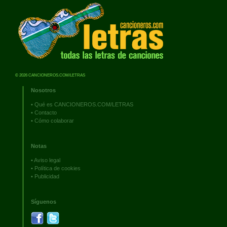
© 2026 CANCIONEROS.COM/LETRAS
Nosotros
•
Qué es CANCIONEROS.COM/LETRAS
•
Contacto
•
Cómo colaborar
Notas
•
Aviso legal
•
Política de cookies
•
Publicidad
Síguenos