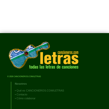
© 2026 CANCIONEROS.COM/LETRAS
Nosotros
•
Qué es CANCIONEROS.COM/LETRAS
•
Contacto
•
Cómo colaborar