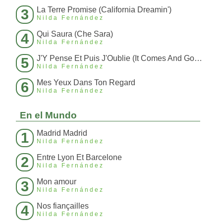
La Terre Promise (California Dreamin')
3
Nilda Fernández
Qui Saura (Che Sara)
4
Nilda Fernández
J'Y Pense Et Puis J'Oublie (It Comes And Goes)
5
Nilda Fernández
Mes Yeux Dans Ton Regard
6
Nilda Fernández
En el Mundo
Madrid Madrid
1
Nilda Fernández
Entre Lyon Et Barcelone
2
Nilda Fernández
Mon amour
3
Nilda Fernández
Nos fiançailles
4
Nilda Fernández