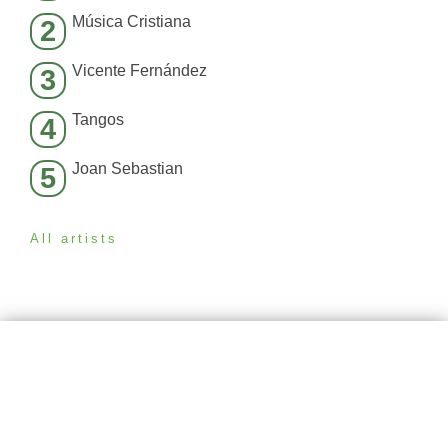
Música Cristiana
2
Vicente Fernández
3
Tangos
4
Joan Sebastian
5
All artists