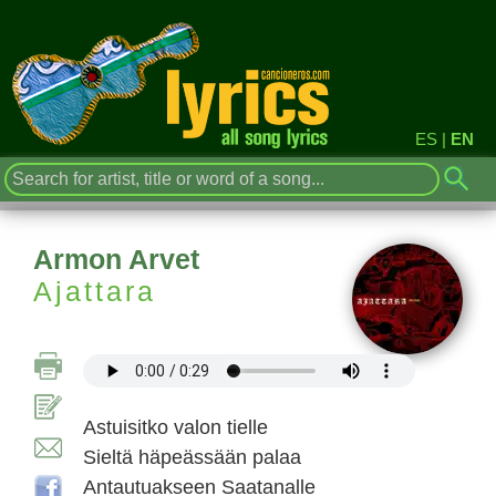
ES
|
EN
Armon Arvet
Ajattara
Astuisitko valon tielle
Sieltä häpeässään palaa
Antautuakseen Saatanalle