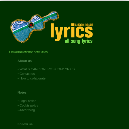
© 2026 CANCIONEROS.COM/LYRICS
About us
•
What is CANCIONEROS.COM/LYRICS
•
Contact us
•
How to collaborate
Notes
•
Legal notice
•
Cookie policy
•
Advertising
Follow us