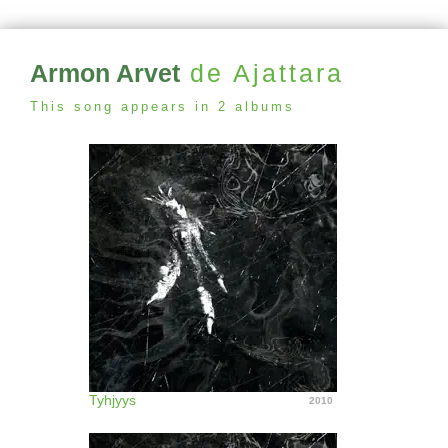
Armon Arvet
de Ajattara
This song appears in 2 albums
Tyhjyys
2010