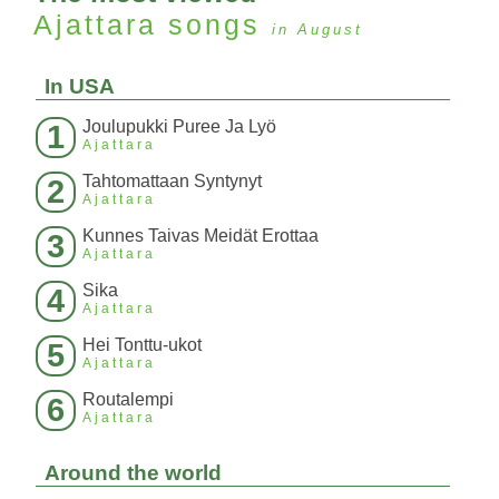
Ajattara
songs
in August
In USA
Joulupukki Puree Ja Lyö
1
Ajattara
Tahtomattaan Syntynyt
2
Ajattara
Kunnes Taivas Meidät Erottaa
3
Ajattara
Sika
4
Ajattara
Hei Tonttu-ukot
5
Ajattara
Routalempi
6
Ajattara
Around the world