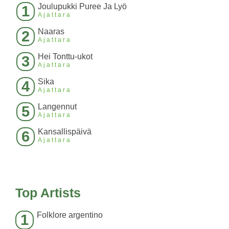
Joulupukki Puree Ja Lyö
1
Ajattara
Naaras
2
Ajattara
Hei Tonttu-ukot
3
Ajattara
Sika
4
Ajattara
Langennut
5
Ajattara
Kansallispäivä
6
Ajattara
Top Artists
Folklore argentino
1