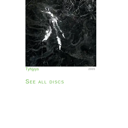
Tyhjyys
2005
See all discs