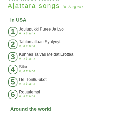
Ajattara
songs
in August
In USA
Joulupukki Puree Ja Lyö
1
Ajattara
Tahtomattaan Syntynyt
2
Ajattara
Kunnes Taivas Meidät Erottaa
3
Ajattara
Sika
4
Ajattara
Hei Tonttu-ukot
5
Ajattara
Routalempi
6
Ajattara
Around the world