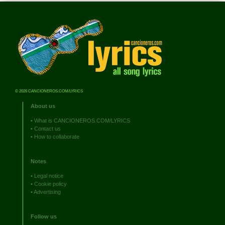
© 2026 CANCIONEROS.COM/LYRICS
About us
•
What is CANCIONEROS.COM/LYRICS
•
Contact us
•
How to collaborate
Notes
•
Legal notice
•
Cookie policy
•
Advertising
Follow us