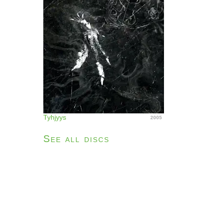
Tyhjyys
2005
See all discs