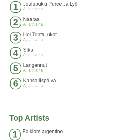
Joulupukki Puree Ja Lyö
1
Ajattara
Naaras
2
Ajattara
Hei Tonttu-ukot
3
Ajattara
Sika
4
Ajattara
Langennut
5
Ajattara
Kansallispäivä
6
Ajattara
Top Artists
Folklore argentino
1