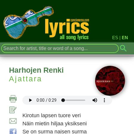
ES
|
EN
Harhojen Renki
Ajattara
Kirotun lapsen tuore veri
Näin mietin hiljaa yksikseni
Se on surma naisen surma