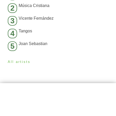
Música Cristiana
2
Vicente Fernández
3
Tangos
4
Joan Sebastian
5
All artists