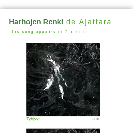
Harhojen Renki
de Ajattara
This song appears in 2 albums
Tyhjyys
2010