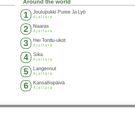
Around the world
Joulupukki Puree Ja Lyö
1
Ajattara
Naaras
2
Ajattara
Hei Tonttu-ukot
3
Ajattara
Sika
4
Ajattara
Langennut
5
Ajattara
Kansallispäivä
6
Ajattara