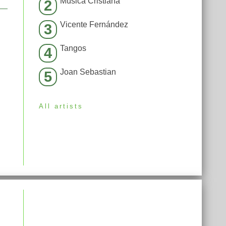
Música Cristiana
2
Vicente Fernández
3
Tangos
4
Joan Sebastian
5
All artists