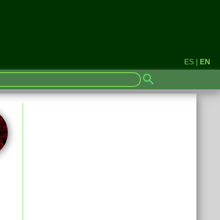
ES
|
EN