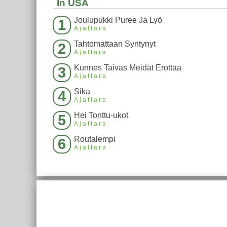
In USA
Joulupukki Puree Ja Lyö
1
Ajattara
Tahtomattaan Syntynyt
2
Ajattara
Kunnes Taivas Meidät Erottaa
3
Ajattara
Sika
4
Ajattara
Hei Tonttu-ukot
5
Ajattara
Routalempi
6
Ajattara