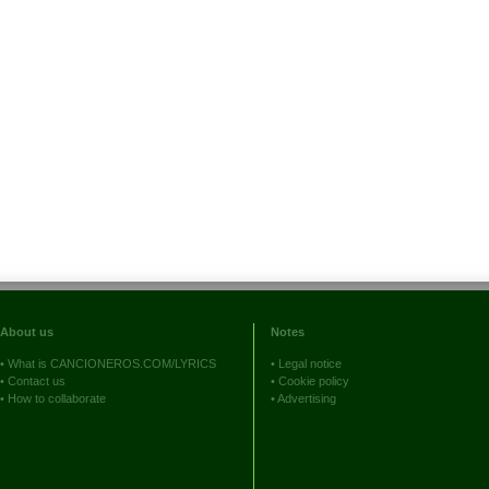
About us
Notes
•
What is CANCIONEROS.COM/LYRICS
•
Legal notice
•
Contact us
•
Cookie policy
•
How to collaborate
•
Advertising