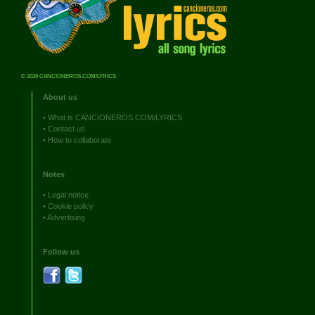
© 2026 CANCIONEROS.COM/LYRICS
About us
•
What is CANCIONEROS.COM/LYRICS
•
Contact us
•
How to collaborate
Notes
•
Legal notice
•
Cookie policy
•
Advertising
Follow us