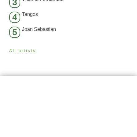
3
Tangos
4
Joan Sebastian
5
All artists