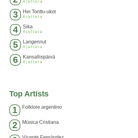
Ajattara
Hei Tonttu-ukot
3
Ajattara
Sika
4
Ajattara
Langennut
5
Ajattara
Kansallispäivä
6
Ajattara
Top Artists
Folklore argentino
1
Música Cristiana
2
Vicente Fernández