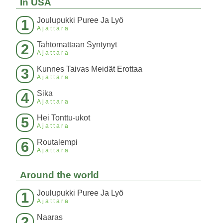
In USA
Joulupukki Puree Ja Lyö
1
Ajattara
Tahtomattaan Syntynyt
2
Ajattara
Kunnes Taivas Meidät Erottaa
3
Ajattara
Sika
4
Ajattara
Hei Tonttu-ukot
5
Ajattara
Routalempi
6
Ajattara
Around the world
Joulupukki Puree Ja Lyö
1
Ajattara
Naaras
2