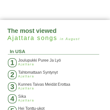
The most viewed
Ajattara
songs
in August
In USA
Joulupukki Puree Ja Lyö
1
Ajattara
Tahtomattaan Syntynyt
2
Ajattara
Kunnes Taivas Meidät Erottaa
3
Ajattara
Sika
4
Ajattara
Hei Tonttu-ukot