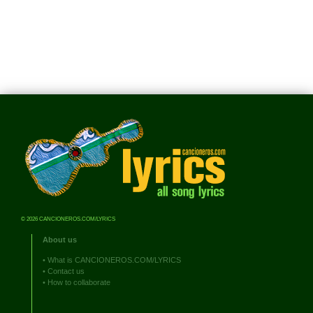
© 2026 CANCIONEROS.COM/LYRICS
About us
•
What is CANCIONEROS.COM/LYRICS
•
Contact us
•
How to collaborate