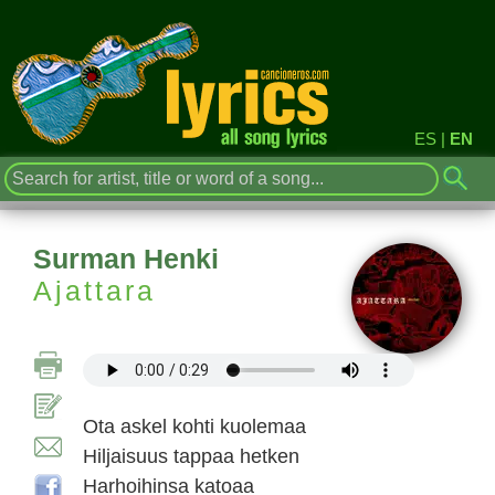
ES
|
EN
Surman Henki
Ajattara
Ota askel kohti kuolemaa
Hiljaisuus tappaa hetken
Harhoihinsa katoaa