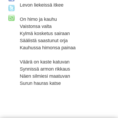
Levon liekeissä itkee
On himo ja kauhu
Vaistonsa valta
Kylmä kosketus sairaan
Säälistä saastunut orja
Kauhussa himonsa painaa
Väärä on kaste katuvan
Synnissä armon rikkaus
Näen silmiesi maatuvan
Surun hauras katse