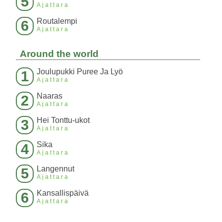
5
Ajattara
Routalempi
6
Ajattara
Around the world
Joulupukki Puree Ja Lyö
1
Ajattara
Naaras
2
Ajattara
Hei Tonttu-ukot
3
Ajattara
Sika
4
Ajattara
Langennut
5
Ajattara
Kansallispäivä
6
Ajattara