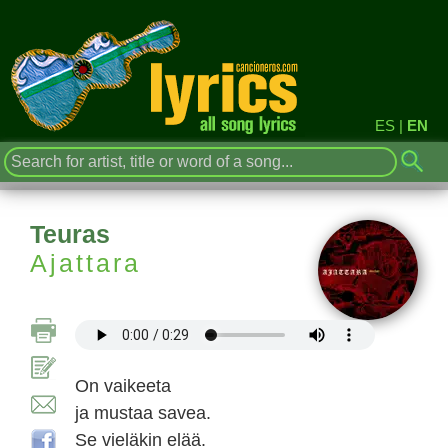
ES
|
EN
Teuras
Ajattara
On vaikeeta
ja mustaa savea.
Se vieläkin elää.