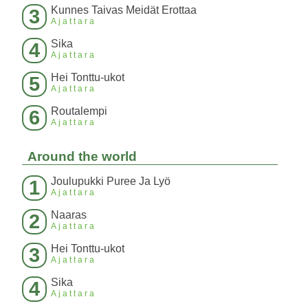
Kunnes Taivas Meidät Erottaa
3
Ajattara
Sika
4
Ajattara
Hei Tonttu-ukot
5
Ajattara
Routalempi
6
Ajattara
Around the world
Joulupukki Puree Ja Lyö
1
Ajattara
Naaras
2
Ajattara
Hei Tonttu-ukot
3
Ajattara
Sika
4
Ajattara