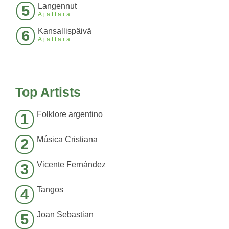
Langennut
5
Ajattara
Kansallispäivä
6
Ajattara
Top Artists
Folklore argentino
1
Música Cristiana
2
Vicente Fernández
3
Tangos
4
Joan Sebastian
5