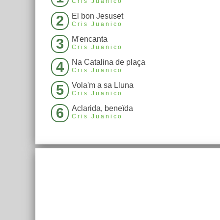
Cris Juanico
El bon Jesuset
2
Cris Juanico
M'encanta
3
Cris Juanico
Na Catalina de plaça
4
Cris Juanico
Vola'm a sa Lluna
5
Cris Juanico
Aclarida, beneïda
6
Cris Juanico