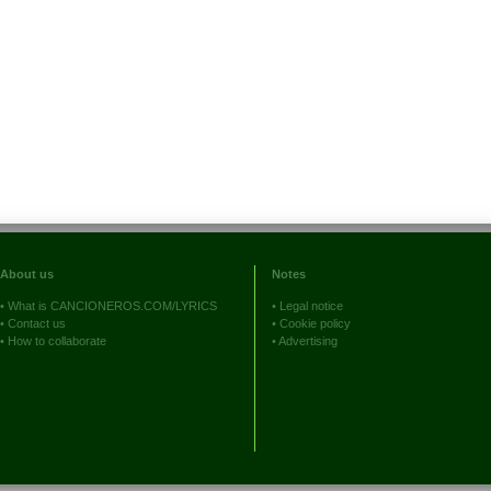
About us
Notes
•
What is CANCIONEROS.COM/LYRICS
•
Legal notice
•
Contact us
•
Cookie policy
•
How to collaborate
•
Advertising