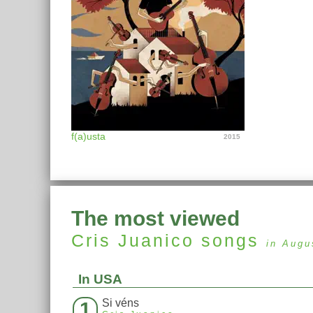
f(a)usta
2015
The most viewed
Cris Juanico
songs
in Augu
In USA
Si véns
1