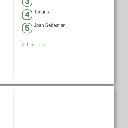
3
Tangos
4
Joan Sebastian
5
All artists