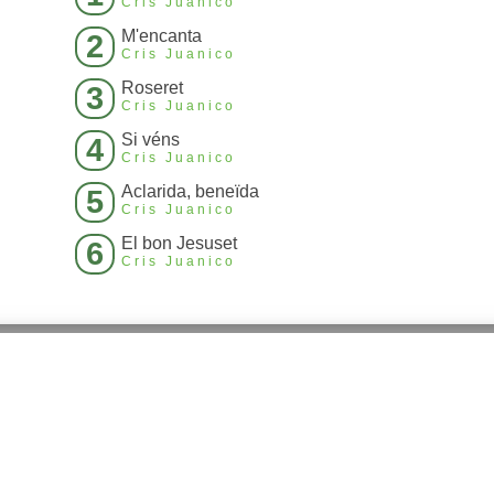
Cris Juanico
M'encanta
2
Cris Juanico
Roseret
3
Cris Juanico
Si véns
4
Cris Juanico
Aclarida, beneïda
5
Cris Juanico
El bon Jesuset
6
Cris Juanico