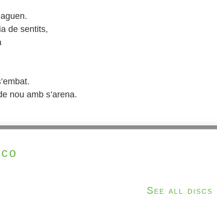
maguen.
a de sentits,
a
s’embat.
 de nou amb s’arena.
ico
See all discs