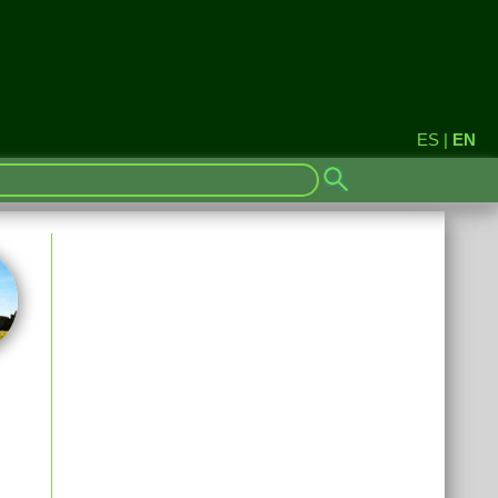
ES
|
EN