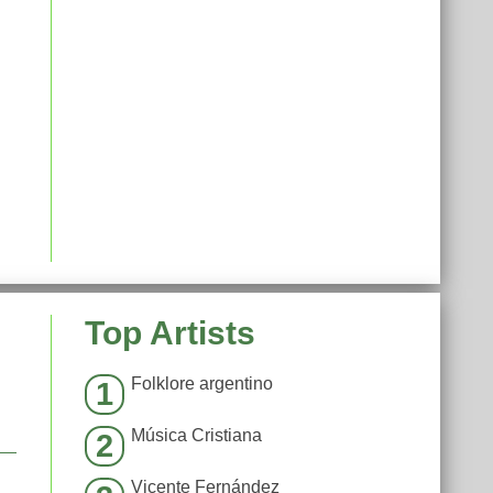
Top Artists
Folklore argentino
1
Música Cristiana
2
Vicente Fernández