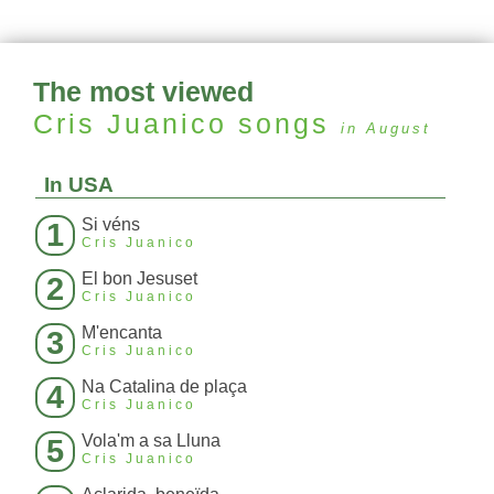
The most viewed
Cris Juanico
songs
in August
In USA
Si véns
1
Cris Juanico
El bon Jesuset
2
Cris Juanico
M'encanta
3
Cris Juanico
Na Catalina de plaça
4
Cris Juanico
Vola'm a sa Lluna
5
Cris Juanico