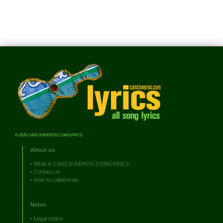
© 2026 CANCIONEROS.COM/LYRICS
About us
•
What is CANCIONEROS.COM/LYRICS
•
Contact us
•
How to collaborate
Notes
•
Legal notice