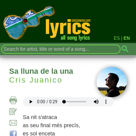
ES
|
EN
Sa lluna de la una
Cris Juanico
Sa nit s'atraca
as seu final més precís,
es sol enceta