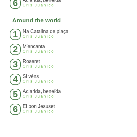
Aclarida, beneïda
6
Cris Juanico
Around the world
Na Catalina de plaça
1
Cris Juanico
M'encanta
2
Cris Juanico
Roseret
3
Cris Juanico
Si véns
4
Cris Juanico
Aclarida, beneïda
5
Cris Juanico
El bon Jesuset
6
Cris Juanico