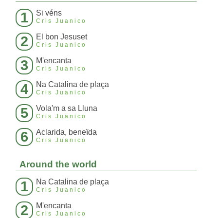
Si véns
1
Cris Juanico
El bon Jesuset
2
Cris Juanico
M'encanta
3
Cris Juanico
Na Catalina de plaça
4
Cris Juanico
Vola'm a sa Lluna
5
Cris Juanico
Aclarida, beneïda
6
Cris Juanico
Around the world
Na Catalina de plaça
1
Cris Juanico
M'encanta
2
Cris Juanico