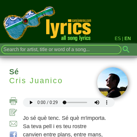
ES
|
EN
Sé
Cris Juanico
Jo sé què tenc. Sé què m'importa.
Sa teva pell i es teu rostre
canvien entre plans, entre mans,