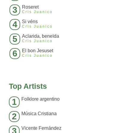
Roseret
3
Cris Juanico
Si véns
4
Cris Juanico
Aclarida, beneïda
5
Cris Juanico
El bon Jesuset
6
Cris Juanico
Top Artists
Folklore argentino
1
Música Cristiana
2
Vicente Fernández
3