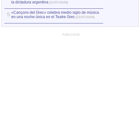
la dictadura argentina
[21/07/2026]
«Cançons del Grec» celebra medio siglo de música
5
en una noche única en el Teatre Grec
[21/07/2026]
PUBLICIDAD