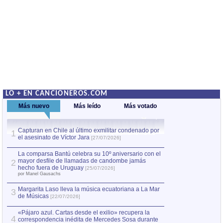
LO + EN CANCIONEROS.COM
Más nuevo
Más leído
Más votado
Capturan en Chile al último exmilitar condenado por
La comparsa Bantú
1
el asesinato de Víctor Jara
mayor desfile de
1
[27/07/2026]
hecho fuera de U
por Manel Gausachs
La comparsa Bantú celebra su 10º aniversario con el
mayor desfile de llamadas de candombe jamás
2
Capturan en Chile
2
hecho fuera de Uruguay
[25/07/2026]
el asesinato de Ví
por Manel Gausachs
Margarita Laso lleva la música ecuatoriana a La Mar
3
de Músicas
[22/07/2026]
«Pájaro azul. Cartas desde el exilio» recupera la
4
correspondencia inédita de Mercedes Sosa durante