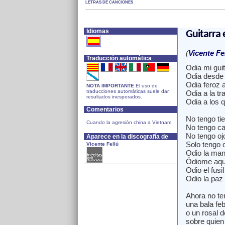
LETRAS DE CANCIONES
Idiomas
Guitarra
(
Vicente Fe
Traducción automática
Odia mi gui
Odia desde 
Odia feroz a
NOTA IMPORTANTE
El uso de
traducciones automáticas suele dar
Odia a la tra
resultados inesperados.
Odia a los 
Comentarios
No tengo tie
Cuando la agresión china a Vietnam.
No tengo c
No tengo oj
Aparece en la discografía de
Solo tengo 
Vicente Feliú
Odio la man
Ódiome aquí
Odio el fus
Odio la paz
Ahora no te
una bala feb
o un rosal d
sobre quien