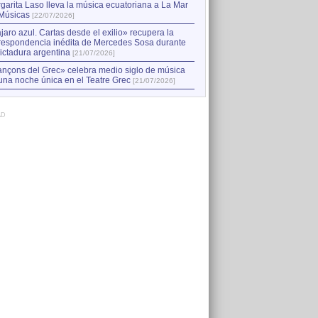
garita Laso lleva la música ecuatoriana a La Mar
Músicas
[22/07/2026]
jaro azul. Cartas desde el exilio» recupera la
respondencia inédita de Mercedes Sosa durante
dictadura argentina
[21/07/2026]
nçons del Grec» celebra medio siglo de música
una noche única en el Teatre Grec
[21/07/2026]
AD