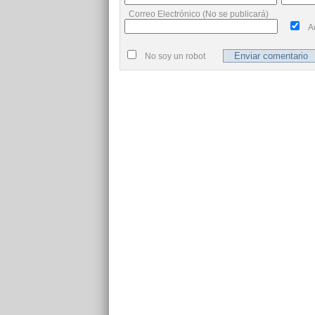
Correo Electrónico (No se publicará)
A
No soy un robot