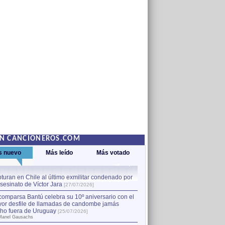
EN CANCIONEROS.COM
s nuevo
Más leído
Más votado
turan en Chile al último exmilitar condenado por
La comparsa Bantú celebra s
asesinato de Víctor Jara
mayor desfile de llamadas
1
[27/07/2026]
hecho fuera de Uruguay
[25
comparsa Bantú celebra su 10º aniversario con el
por Manel Gausachs
or desfile de llamadas de candombe jamás
Capturan en Chile al último
2
ho fuera de Uruguay
[25/07/2026]
el asesinato de Víctor Jara
[
Manel Gausachs