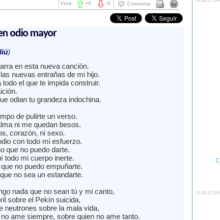
PUBLICID
Vota:
+
0
-
0
Comentar
 en odio mayor
liú
)
tarra en esta nueva canción.
las nuevas entrañas de mi hijo.
 todo el que te impida construir.
ición.
que odian tu grandeza indochina.
mpo de pulirte un verso.
alma ni me quedan besos.
os, corazón, ni sexo.
odio con todo mi esfuerzo.
o que no puedo darte.
 todo mi cuerpo inerte.
C
il que no puedo empuñarte.
 que no sea un estandarte.
ngo nada que no sean tú y mi canto,
PUBLICID
ril sobre el Pekín suicida,
e neutrones sobre la mala vida,
 no ame siempre, sobre quien no ame tanto.