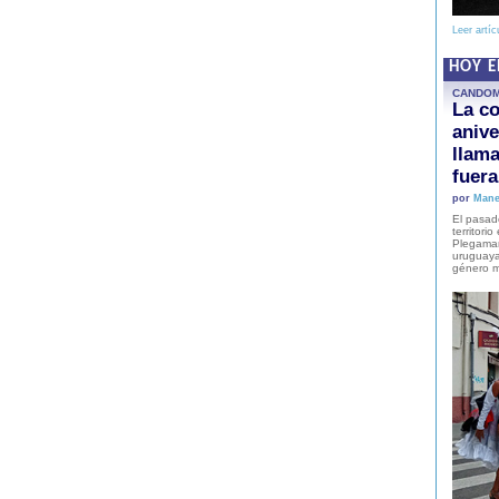
Leer artíc
HOY 
CANDO
La co
anive
llam
fuer
por
Mane
El pasad
territori
Plegaman
uruguaya
género m