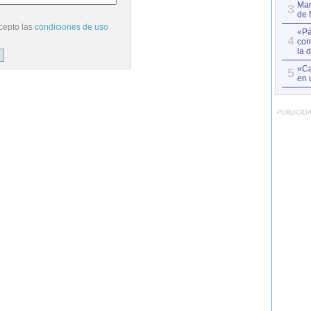
Mar
3
de 
cepto las
condiciones de uso
«Pá
4
cor
la 
«Ca
5
en 
PUBLICID