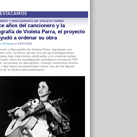
DESTACAMOS
NERO Y DISCOGRAFÍA DE VIOLETA PARRA
e años del cancionero y la
grafía de Violeta Parra, el proyecto
yudó a ordenar su obra
r Pintanel
el 13/07/2026
nero y Discografía de Violeta Parra, impulsado por
ros.com, continúa siendo una de las investigaciones
ales más importantes dedicadas a la universal artista
Cuatro años de investigación permitieron recuperar 520
, reconstruir su discografía, corregir numerosos errores
s y fijar datos fundamentales sobre una de las figuras
es de la música latinoamericana.