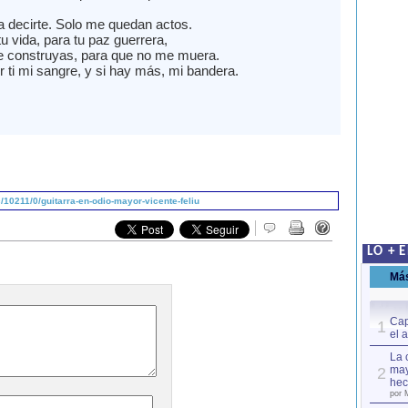
 decirte. Solo me quedan actos.
u vida, para tu paz guerrera,
 construyas, para que no me muera.
 ti mi sangre, y si hay más, mi bandera.
10211/0/guitarra-en-odio-mayor-vicente-feliu
LO + 
Má
Cap
1
el 
La 
may
2
hec
por 