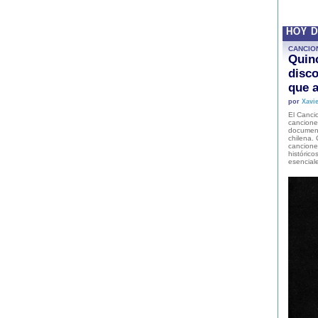
HOY 
CANCIO
Quinc
disco
que a
por
Xavie
El Cancio
cancione
document
chilena. 
canciones
histórico
esencial