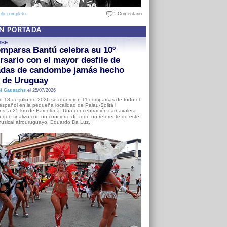
ulo completo
1 Comentario
EN PORTADA
MBE
mparsa Bantú celebra su 10º
rsario con el mayor desfile de
adas de candombe jamás hecho
a de Uruguay
l Gausachs
el 25/07/2026
o 18 de julio de 2026 se reunieron 11 comparsas de todo el
o español en la pequeña localidad de Palau-Solità i
s, a 25 km de Barcelona. Una concentración carnavalera
 que finalizó con un concierto de todo un referente de este
usical afrouruguayo, Eduardo Da Luz.