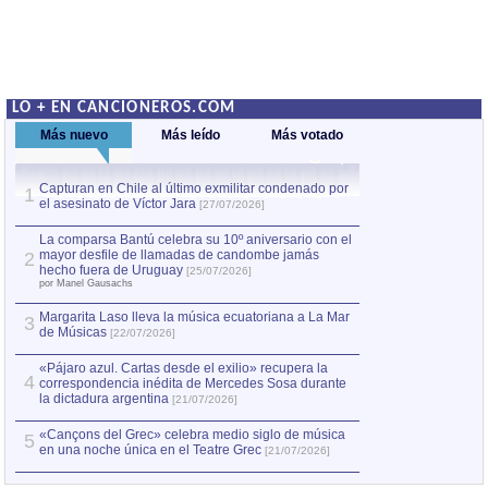
LO + EN CANCIONEROS.COM
Más nuevo
Más leído
Más votado
Capturan en Chile al último exmilitar condenado por
La comparsa Bantú
1
el asesinato de Víctor Jara
mayor desfile de
1
[27/07/2026]
hecho fuera de U
por Manel Gausachs
La comparsa Bantú celebra su 10º aniversario con el
mayor desfile de llamadas de candombe jamás
2
Capturan en Chile
2
hecho fuera de Uruguay
[25/07/2026]
el asesinato de Ví
por Manel Gausachs
Margarita Laso lleva la música ecuatoriana a La Mar
3
de Músicas
[22/07/2026]
«Pájaro azul. Cartas desde el exilio» recupera la
4
correspondencia inédita de Mercedes Sosa durante
la dictadura argentina
[21/07/2026]
«Cançons del Grec» celebra medio siglo de música
5
en una noche única en el Teatre Grec
[21/07/2026]