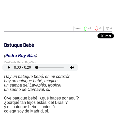
Vota:
+
1
-
0
0
Batuque Bebé
(
Pedro Ruy-Blas
)
Versión de Pedro Ruy-Blas
Hay un batuque bebé, en mi corazón
hay un batuque bebé, mágico
un samba del Lavapiés, tropical
un sueño de Carnaval, sí.
Oye batuque bebé, ¿qué haces por aquí?
¿porqué tan lejos estás, del Brasil?
y mi batuque bebé, contestó:
colega soy de Madrid, sí.