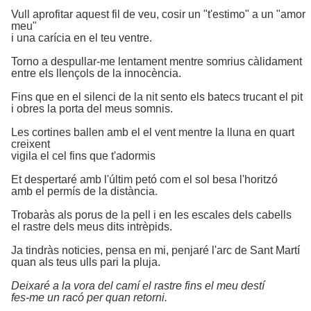
Vull aprofitar aquest fil de veu, cosir un "t'estimo" a un "amor
meu"
i una carícia en el teu ventre.
Torno a despullar-me lentament mentre somrius càlidament
entre els llençols de la innocència.
Fins que en el silenci de la nit sento els batecs trucant el pit
i obres la porta del meus somnis.
Les cortines ballen amb el el vent mentre la lluna en quart
creixent
vigila el cel fins que t'adormis
Et despertaré amb l'últim petó com el sol besa l'horitzó
amb el permís de la distància.
Trobaràs als porus de la pell i en les escales dels cabells
el rastre dels meus dits intrèpids.
Ja tindràs noticies, pensa en mi, penjaré l'arc de Sant Martí
quan als teus ulls pari la pluja.
Deixaré a la vora del camí el rastre fins el meu destí
fes-me un racó per quan retorni.