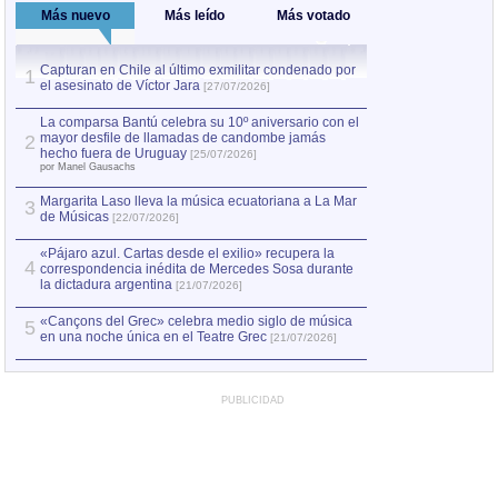
Más nuevo
Más leído
Más votado
Capturan en Chile al último exmilitar condenado por
La comparsa Bantú
1
el asesinato de Víctor Jara
mayor desfile de
1
[27/07/2026]
hecho fuera de U
por Manel Gausachs
La comparsa Bantú celebra su 10º aniversario con el
mayor desfile de llamadas de candombe jamás
2
Capturan en Chile
2
hecho fuera de Uruguay
[25/07/2026]
el asesinato de Ví
por Manel Gausachs
Margarita Laso lleva la música ecuatoriana a La Mar
Margarita Laso ll
3
3
de Músicas
de Músicas
[22/07/2026]
[22/07
«Pájaro azul. Cartas desde el exilio» recupera la
4
correspondencia inédita de Mercedes Sosa durante
la dictadura argentina
[21/07/2026]
«Cançons del Grec» celebra medio siglo de música
5
en una noche única en el Teatre Grec
[21/07/2026]
PUBLICIDAD