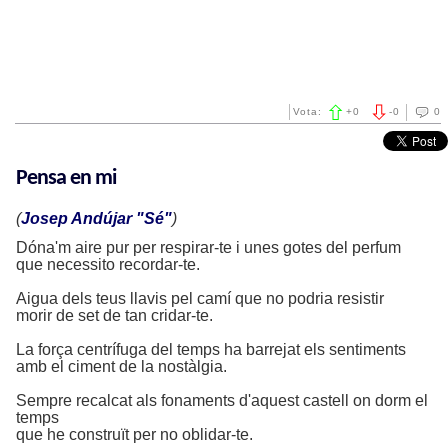
Vota:
+
0
-
0
0
Pensa en mi
(
Josep Andújar "Sé"
)
Dóna'm aire pur per respirar-te i unes gotes del perfum
que necessito recordar-te.
Aigua dels teus llavis pel camí que no podria resistir
morir de set de tan cridar-te.
La força centrífuga del temps ha barrejat els sentiments
amb el ciment de la nostàlgia.
Sempre recalcat als fonaments d'aquest castell on dorm el
temps
que he construït per no oblidar-te.