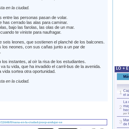
ta en la ciudad.
 entre las personas pasan de volar.
 has cerrado las alas para caminar.
s, bajo las farolas, las olas de un mar.
 cuando te viniste para naufragar.
e seis leones, que sostienen el planché de los balcones.
s los neones, con sus cañas junto a un par de
.
los instantes, al oír la risa de los estudiantes.
 va tu vida, que ha invadido el carril-bus de la avenida.
LO + 
 vida sortea otra oportunidad.
Má
ta en la ciudad.
Cap
1
el 
La 
may
2
hec
por 
Mar
3
/11646/0/nana-en-la-ciudad-josep-andujar-se
de 