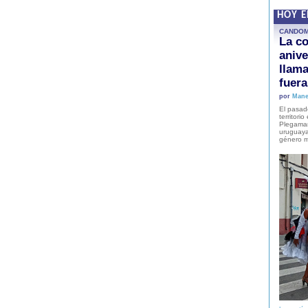
HOY 
CANDO
La co
anive
llam
fuer
por
Mane
El pasad
territori
Plegaman
uruguaya
género m