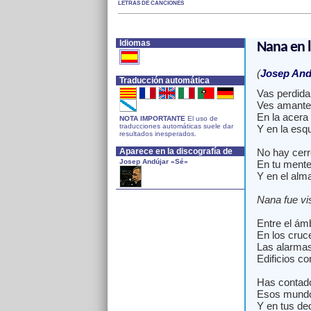
LETRAS DE CANCIONES
Idiomas
Nana en l
(
Josep And
Traducción automática
Vas perdida
Ves amantes
En la acera
NOTA IMPORTANTE
El uso de
traducciones automáticas suele dar
Y en la esqu
resultados inesperados.
Aparece en la discografía de
No hay cerro
Josep Andújar «Sé»
En tu mente
Y en el alm
Nana fue vis
Entre el ámb
En los cruc
Las alarmas
Edificios co
Has contado 
Esos mundos
Y en tus de