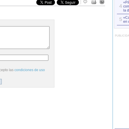
«Pá
4
cor
la 
«Ca
5
en 
PUBLICID
cepto las
condiciones de uso