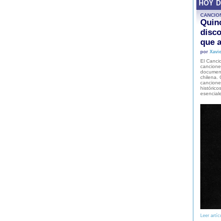
HOY 
CANCIO
Quinc
disco
que a
por
Xavie
El Cancio
cancione
document
chilena. 
canciones
histórico
esencial
Leer artíc