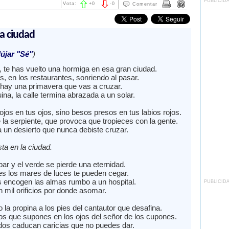
PUBLICID
Vota:
+
0
-
0
Comentar
a ciudad
újar "Sé"
)
, te has vuelto una hormiga en esa gran ciudad.
, en los restaurantes, sonriendo al pasar.
 hay una primavera que vas a cruzar.
ina, la calle termina abrazada a un solar.
jos en tus ojos, sino besos presos en tus labios rojos.
 la serpiente, que provoca que tropieces con la gente.
a un desierto que nunca debiste cruzar.
ta en la ciudad.
ar y el verde se pierde una eternidad.
es los mares de luces te pueden cegar.
 encogen las almas rumbo a un hospital.
PUBLICID
n mil orificios por donde asomar.
la propina a los pies del cantautor que desafina.
 que supones en los ojos del señor de los cupones.
dos caducan caricias que no puedes dar.