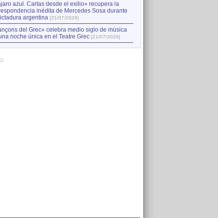
jaro azul. Cartas desde el exilio» recupera la
respondencia inédita de Mercedes Sosa durante
dictadura argentina
[21/07/2026]
nçons del Grec» celebra medio siglo de música
una noche única en el Teatre Grec
[21/07/2026]
AD