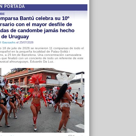
EN PORTADA
MBE
mparsa Bantú celebra su 10º
rsario con el mayor desfile de
adas de candombe jamás hecho
a de Uruguay
l Gausachs
el 25/07/2026
o 18 de julio de 2026 se reunieron 11 comparsas de todo el
o español en la pequeña localidad de Palau-Solità i
s, a 25 km de Barcelona. Una concentración carnavalera
 que finalizó con un concierto de todo un referente de este
usical afrouruguayo, Eduardo Da Luz.