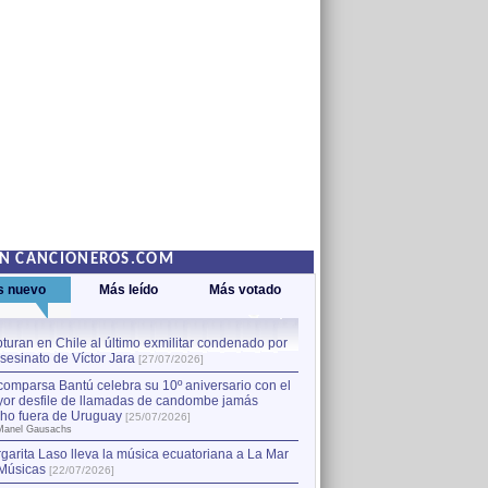
EN CANCIONEROS.COM
s nuevo
Más leído
Más votado
turan en Chile al último exmilitar condenado por
La comparsa Bantú celebra s
asesinato de Víctor Jara
mayor desfile de llamadas
1
[27/07/2026]
hecho fuera de Uruguay
[25
comparsa Bantú celebra su 10º aniversario con el
por Manel Gausachs
or desfile de llamadas de candombe jamás
Capturan en Chile al último
2
ho fuera de Uruguay
[25/07/2026]
el asesinato de Víctor Jara
[
Manel Gausachs
garita Laso lleva la música ecuatoriana a La Mar
Margarita Laso lleva la mús
3
Músicas
de Músicas
[22/07/2026]
[22/07/2026]