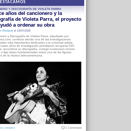
DESTACAMOS
NERO Y DISCOGRAFÍA DE VIOLETA PARRA
e años del cancionero y la
grafía de Violeta Parra, el proyecto
yudó a ordenar su obra
r Pintanel
el 13/07/2026
nero y Discografía de Violeta Parra, impulsado por
ros.com, continúa siendo una de las investigaciones
ales más importantes dedicadas a la universal artista
Cuatro años de investigación permitieron recuperar 520
, reconstruir su discografía, corregir numerosos errores
s y fijar datos fundamentales sobre una de las figuras
es de la música latinoamericana.
ulo completo
1 Comentario