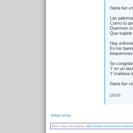
Nana fue vis
Las palomas
Como tú que
Duermen sola
Que trajiste
Hay enfrent
En los bare
boquerones
Se congelan 
Y en un taxi
Y mañana la
Nana fue vis
(2010)
Volver atrás
Para citar esta página:
https://www.cancioneros.com/nc