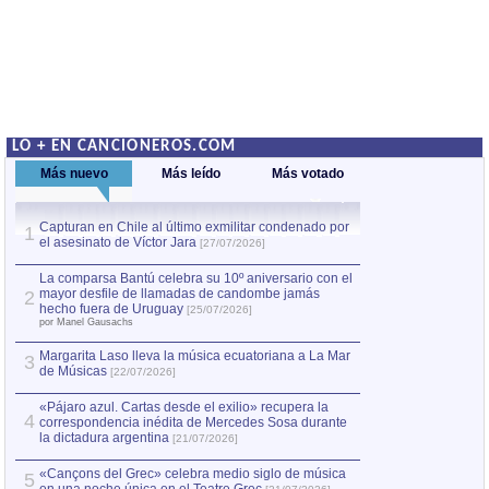
LO + EN CANCIONEROS.COM
Más nuevo
Más leído
Más votado
Capturan en Chile al último exmilitar condenado por
La comparsa Bantú
1
el asesinato de Víctor Jara
mayor desfile de
1
[27/07/2026]
hecho fuera de U
por Manel Gausachs
La comparsa Bantú celebra su 10º aniversario con el
mayor desfile de llamadas de candombe jamás
2
Capturan en Chile
2
hecho fuera de Uruguay
[25/07/2026]
el asesinato de Ví
por Manel Gausachs
Margarita Laso lleva la música ecuatoriana a La Mar
3
de Músicas
[22/07/2026]
«Pájaro azul. Cartas desde el exilio» recupera la
4
correspondencia inédita de Mercedes Sosa durante
la dictadura argentina
[21/07/2026]
«Cançons del Grec» celebra medio siglo de música
5