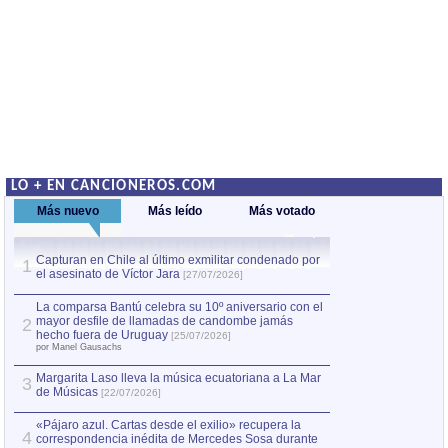
LO + EN CANCIONEROS.COM
Más nuevo
Más leído
Más votado
Capturan en Chile al último exmilitar condenado por
La comparsa Bantú
1
el asesinato de Víctor Jara
mayor desfile de
1
[27/07/2026]
hecho fuera de U
por Manel Gausachs
La comparsa Bantú celebra su 10º aniversario con el
mayor desfile de llamadas de candombe jamás
2
Capturan en Chile
2
hecho fuera de Uruguay
[25/07/2026]
el asesinato de Ví
por Manel Gausachs
Margarita Laso lleva la música ecuatoriana a La Mar
3
de Músicas
[22/07/2026]
«Pájaro azul. Cartas desde el exilio» recupera la
4
correspondencia inédita de Mercedes Sosa durante