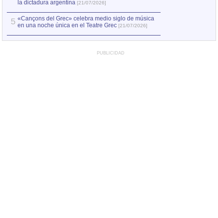
la dictadura argentina
[21/07/2026]
«Cançons del Grec» celebra medio siglo de música
5
en una noche única en el Teatre Grec
[21/07/2026]
PUBLICIDAD