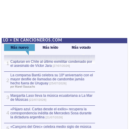
LO + EN CANCIONEROS.COM
Más nuevo
Más leído
Más votado
Capturan en Chile al último exmilitar condenado por
La comparsa Bantú
1
el asesinato de Víctor Jara
mayor desfile de
1
[27/07/2026]
hecho fuera de U
por Manel Gausachs
La comparsa Bantú celebra su 10º aniversario con el
mayor desfile de llamadas de candombe jamás
2
Capturan en Chile
2
hecho fuera de Uruguay
[25/07/2026]
el asesinato de Ví
por Manel Gausachs
Margarita Laso lleva la música ecuatoriana a La Mar
Margarita Laso ll
3
3
de Músicas
de Músicas
[22/07/2026]
[22/07
«Pájaro azul. Cartas desde el exilio» recupera la
4
correspondencia inédita de Mercedes Sosa durante
la dictadura argentina
[21/07/2026]
«Cançons del Grec» celebra medio siglo de música
5