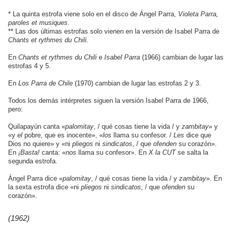
* La quinta estrofa viene solo en el disco de Ángel Parra,
Violeta Parra,
paroles et musiques
.
** Las dos últimas estrofas solo vienen en la versión de Isabel Parra de
Chants et rythmes du Chili
.
En
Chants et rythmes du Chili
e
Isabel Parra
(1966) cambian de lugar las
estrofas 4 y 5.
En
Los Parra de Chile
(1970) cambian de lugar las estrofas 2 y 3.
Todos los demás intérpretes siguen la versión Isabel Parra de 1966,
pero:
Quilapayún canta «
palomitay
, / qué cosas tiene la vida / y
zambitay
» y
«y
el
pobre, que es inocente», «
los
llama su confesor. /
Les
dice que
Dios no quiere» y «ni
pliegos
ni
sindicatos
, / que
ofenden
su corazón».
En
¡Basta!
canta: «
nos
llama su confesor». En
X la
CUT
se salta la
segunda estrofa.
Ángel Parra dice «
palomitay
, / qué cosas tiene la vida / y
zambitay
». En
la sexta estrofa dice «ni
pliegos
ni
sindicatos
, / que
ofenden
su
corazón».
(1962)