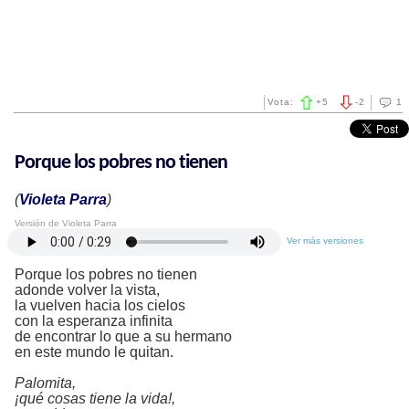
Vota:
+
5
-
2
1
Porque los pobres no tienen
(
Violeta Parra
)
Versión de Violeta Parra
Ver más versiones
Porque los pobres no tienen
adonde volver la vista,
la vuelven hacia los cielos
con la esperanza infinita
de encontrar lo que a su hermano
en este mundo le quitan.
Palomita,
¡qué cosas tiene la vida!,