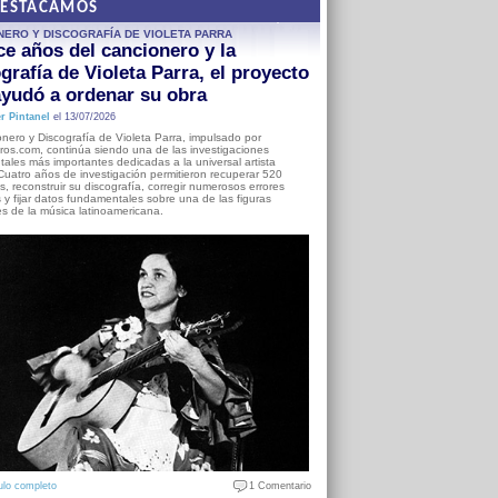
DESTACAMOS
NERO Y DISCOGRAFÍA DE VIOLETA PARRA
e años del cancionero y la
grafía de Violeta Parra, el proyecto
yudó a ordenar su obra
r Pintanel
el 13/07/2026
nero y Discografía de Violeta Parra, impulsado por
ros.com, continúa siendo una de las investigaciones
ales más importantes dedicadas a la universal artista
Cuatro años de investigación permitieron recuperar 520
, reconstruir su discografía, corregir numerosos errores
s y fijar datos fundamentales sobre una de las figuras
es de la música latinoamericana.
ulo completo
1 Comentario