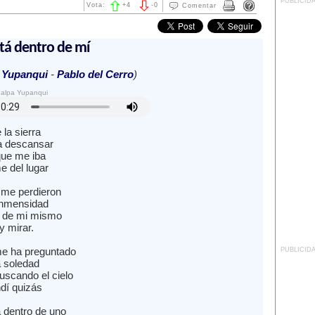
PUBLICID
Vota:
+
4
-
0
Comentar
está dentro de mí
 Yupanqui
-
Pablo del Cerro
)
ualpa Yupanqui
 la sierra
a descansar
que me iba
 del lugar
 me perdieron
inmensidad
é de mi mismo
y mirar.
me ha preguntado
PUBLICID
a soledad
uscando el cielo
dí quizás
á dentro de uno