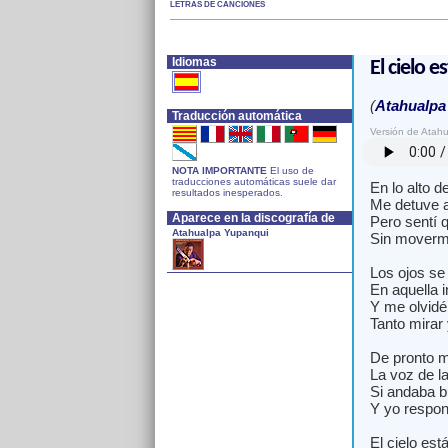
LETRAS DE CANCIONES
Idiomas
El cielo 
(
Atahualpa
Traducción automática
Versión de Atah
NOTA IMPORTANTE
El uso de
traducciones automáticas suele dar
En lo alto de
resultados inesperados.
Me detuve 
Aparece en la discografía de
Pero sentí 
Atahualpa Yupanqui
Sin moverme
Los ojos se
En aquella 
Y me olvid
Tanto mirar 
De pronto 
La voz de l
Si andaba b
Y yo respon
El cielo est