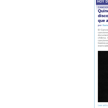
HOY 
CANCIO
Quinc
disco
que a
por
Xavie
El Cancio
cancione
document
chilena. 
canciones
histórico
esencial
Leer artíc