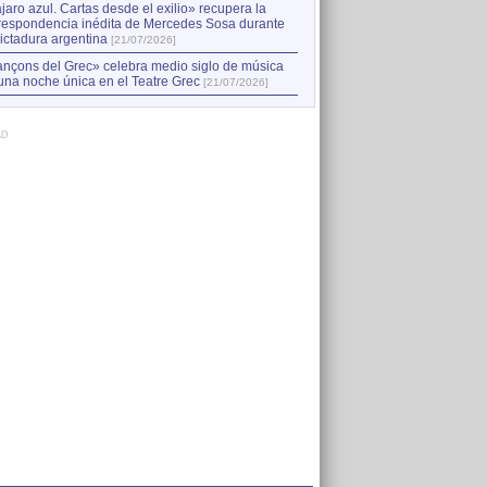
jaro azul. Cartas desde el exilio» recupera la
respondencia inédita de Mercedes Sosa durante
dictadura argentina
[21/07/2026]
nçons del Grec» celebra medio siglo de música
una noche única en el Teatre Grec
[21/07/2026]
AD