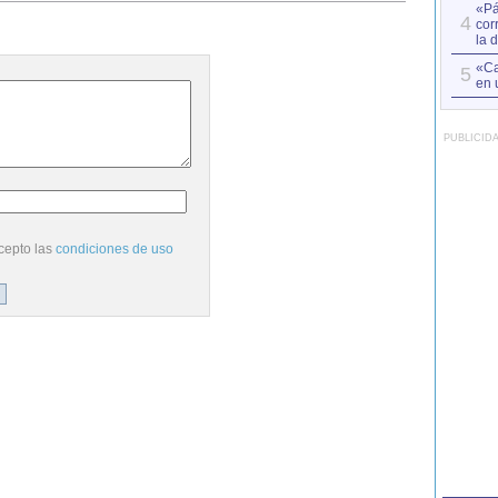
«Pá
4
cor
la 
«Ca
5
en 
PUBLICID
cepto las
condiciones de uso