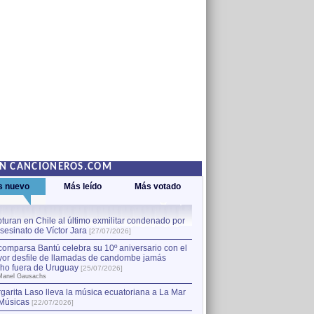
EN CANCIONEROS.COM
s nuevo
Más leído
Más votado
turan en Chile al último exmilitar condenado por
La comparsa Bantú celebra s
asesinato de Víctor Jara
mayor desfile de llamadas
1
[27/07/2026]
hecho fuera de Uruguay
[25
comparsa Bantú celebra su 10º aniversario con el
por Manel Gausachs
or desfile de llamadas de candombe jamás
Capturan en Chile al último
2
ho fuera de Uruguay
[25/07/2026]
el asesinato de Víctor Jara
[
Manel Gausachs
garita Laso lleva la música ecuatoriana a La Mar
Músicas
[22/07/2026]