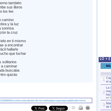
fierno también
ibe sus libros
o los lee
o camino
bra y la luz
a sonrisa
zón la cruz
ielo en ti mismo
vas a encontrar
ácil hallarlo
ucho que luchar
LO + 
 solitarios
 a caminar
Má
ada buscaba
ntro quizás
Cap
1
el 
La 
may
2
hec
por 
12400/0/el-cielo-esta-dentro-de-mi-atahualpa-yupanqui-pablo-del-cerro
Mar
3
de 