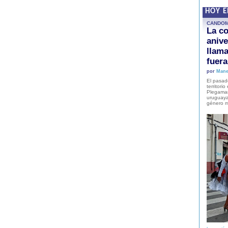
HOY 
CANDO
La co
anive
llam
fuer
por
Mane
El pasad
territori
Plegaman
uruguaya
género m