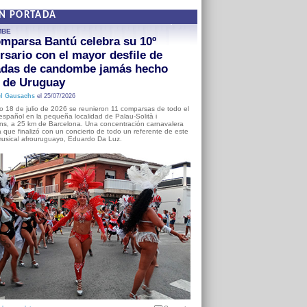
EN PORTADA
MBE
mparsa Bantú celebra su 10º
rsario con el mayor desfile de
adas de candombe jamás hecho
a de Uruguay
l Gausachs
el 25/07/2026
o 18 de julio de 2026 se reunieron 11 comparsas de todo el
o español en la pequeña localidad de Palau-Solità i
s, a 25 km de Barcelona. Una concentración carnavalera
 que finalizó con un concierto de todo un referente de este
usical afrouruguayo, Eduardo Da Luz.