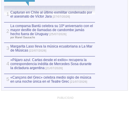
Capturan en Chile al último exmilitar condenado por
La comparsa Bantú
1
el asesinato de Víctor Jara
mayor desfile de
1
[27/07/2026]
hecho fuera de U
por Manel Gausachs
La comparsa Bantú celebra su 10º aniversario con el
mayor desfile de llamadas de candombe jamás
2
Capturan en Chile
2
hecho fuera de Uruguay
[25/07/2026]
el asesinato de Ví
por Manel Gausachs
Margarita Laso lleva la música ecuatoriana a La Mar
3
de Músicas
[22/07/2026]
«Pájaro azul. Cartas desde el exilio» recupera la
4
correspondencia inédita de Mercedes Sosa durante
la dictadura argentina
[21/07/2026]
«Cançons del Grec» celebra medio siglo de música
5
en una noche única en el Teatre Grec
[21/07/2026]
PUBLICIDAD