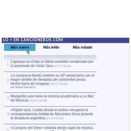
LO + EN CANCIONEROS.COM
Más nuevo
Más leído
Más votado
Capturan en Chile al último exmilitar condenado por
La comparsa Bantú
1
el asesinato de Víctor Jara
mayor desfile de
1
[27/07/2026]
hecho fuera de U
por Manel Gausachs
La comparsa Bantú celebra su 10º aniversario con el
mayor desfile de llamadas de candombe jamás
2
Capturan en Chile
2
hecho fuera de Uruguay
[25/07/2026]
el asesinato de Ví
por Manel Gausachs
Margarita Laso lleva la música ecuatoriana a La Mar
3
de Músicas
[22/07/2026]
«Pájaro azul. Cartas desde el exilio» recupera la
4
correspondencia inédita de Mercedes Sosa durante
la dictadura argentina
[21/07/2026]
«Cançons del Grec» celebra medio siglo de música
5