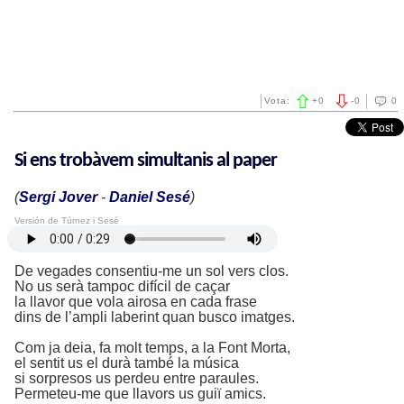
Vota:
+
0
-
0
0
Si ens trobàvem simultanis al paper
(
Sergi Jover
-
Daniel Sesé
)
Versión de Túrnez i Sesé
De vegades consentiu-me un sol vers clos.
No us serà tampoc difícil de caçar
la llavor que vola airosa en cada frase
dins de l’ampli laberint quan busco imatges.
Com ja deia, fa molt temps, a la Font Morta,
el sentit us el durà també la música
si sorpresos us perdeu entre paraules.
Permeteu-me que llavors us guiï amics.