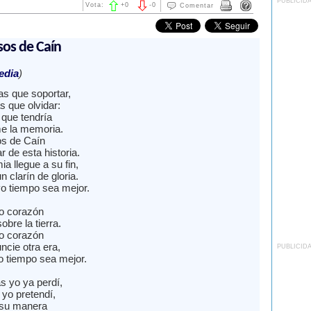
PUBLICID
Vota:
+
0
-
0
Comentar
sos de Caín
edia
)
as que soportar,
s que olvidar:
 que tendría
e la memoria.
os de Caín
 de esta historia.
ia llegue a su fin,
 clarín de gloria.
o tiempo sea mejor.
no corazón
obre la tierra.
no corazón
ncie otra era,
PUBLICID
o tiempo sea mejor.
s yo ya perdí,
 yo pretendí,
 su manera