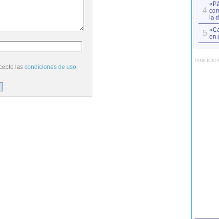
«Pá
4
cor
la 
«Ca
5
en 
PUBLICID
cepto las
condiciones de uso