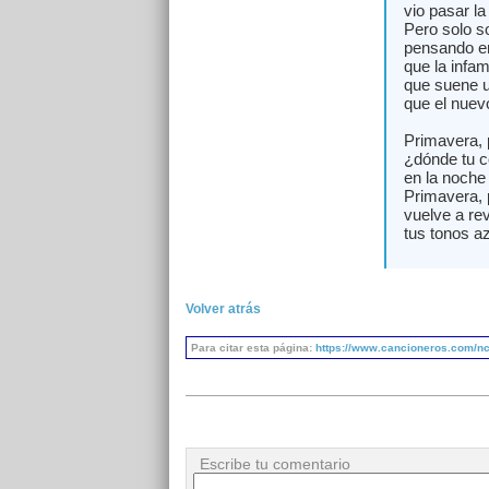
vio pasar la
Pero solo s
pensando en
que la infami
que suene un
que el nuev
Primavera, 
¿dónde tu c
en la noche 
Primavera, 
vuelve a revi
tus tonos a
Volver atrás
Para citar esta página:
https://www.cancioneros.com/nc/
Escribe tu comentario