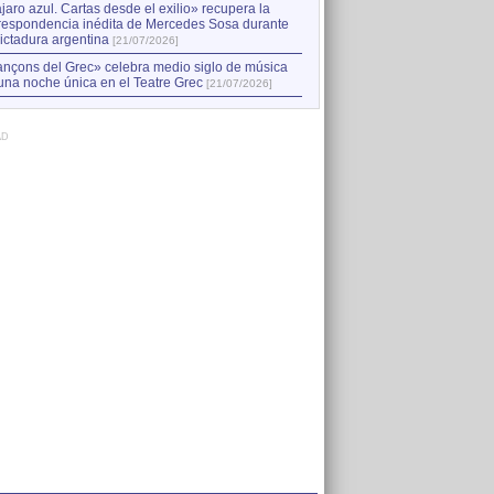
jaro azul. Cartas desde el exilio» recupera la
respondencia inédita de Mercedes Sosa durante
dictadura argentina
[21/07/2026]
nçons del Grec» celebra medio siglo de música
una noche única en el Teatre Grec
[21/07/2026]
AD