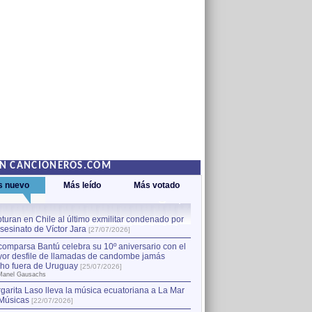
EN CANCIONEROS.COM
s nuevo
Más leído
Más votado
turan en Chile al último exmilitar condenado por
La comparsa Bantú celebra s
asesinato de Víctor Jara
mayor desfile de llamadas
1
[27/07/2026]
hecho fuera de Uruguay
[25
comparsa Bantú celebra su 10º aniversario con el
por Manel Gausachs
or desfile de llamadas de candombe jamás
Capturan en Chile al último
2
ho fuera de Uruguay
[25/07/2026]
el asesinato de Víctor Jara
[
Manel Gausachs
garita Laso lleva la música ecuatoriana a La Mar
Músicas
[22/07/2026]