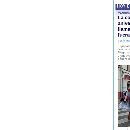
HOY 
CANDO
La co
anive
llam
fuer
por
Mane
El pasad
territori
Plegaman
uruguaya
género m