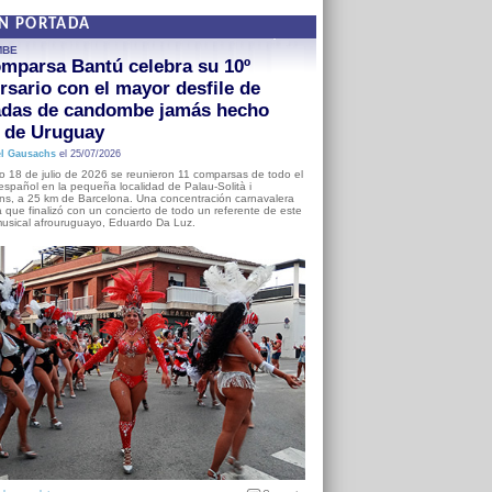
EN PORTADA
MBE
mparsa Bantú celebra su 10º
rsario con el mayor desfile de
adas de candombe jamás hecho
a de Uruguay
l Gausachs
el 25/07/2026
o 18 de julio de 2026 se reunieron 11 comparsas de todo el
o español en la pequeña localidad de Palau-Solità i
s, a 25 km de Barcelona. Una concentración carnavalera
 que finalizó con un concierto de todo un referente de este
usical afrouruguayo, Eduardo Da Luz.