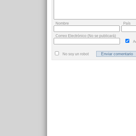
Nombre
País
Correo Electrónico (No se publicará)
A
No soy un robot