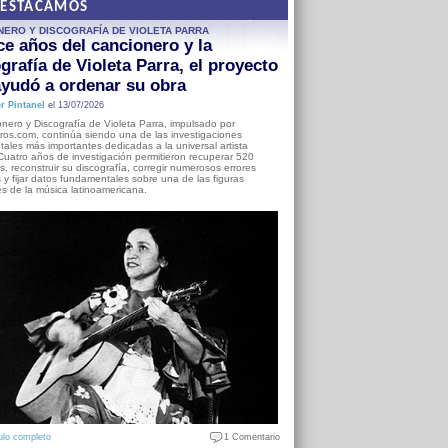
DESTACAMOS
NERO Y DISCOGRAFÍA DE VIOLETA PARRA
e años del cancionero y la
grafía de Violeta Parra, el proyecto
yudó a ordenar su obra
r Pintanel
el 13/07/2026
nero y Discografía de Violeta Parra, impulsado por
ros.com, continúa siendo una de las investigaciones
ales más importantes dedicadas a la universal artista
Cuatro años de investigación permitieron recuperar 520
, reconstruir su discografía, corregir numerosos errores
s y fijar datos fundamentales sobre una de las figuras
es de la música latinoamericana.
ulo completo
1 Comentario