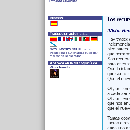
LETRAS DE CANCIONES
Idiomas
Los recur
(
Víctor Her
Traducción automática
Hay tragedi
inclemencia
bien parece
NOTA IMPORTANTE
El uso de
traducciones automáticas suele dar
que borrarm
resultados inesperados.
Son recurs
Aparece en la discografía de
para escapar
Víctor Heredia
Que la infam
que suene un
Que el nuev
Oh, un tier
a cada ser s
Oh, un tier
que nos anu
que el nuev
Tantas cosa
tantas otras
cada uno a