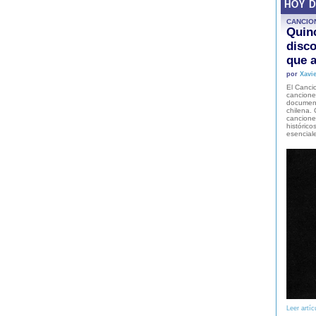
HOY 
CANCIO
Quinc
disco
que a
por
Xavie
El Cancio
cancione
document
chilena. 
canciones
histórico
esencial
Leer artíc