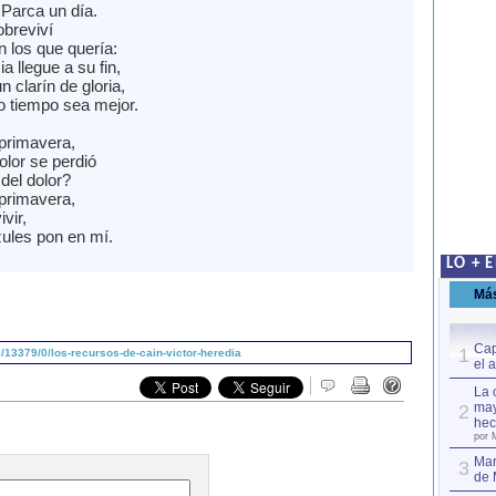
 Parca un día.
obreviví
 los que quería:
a llegue a su fin,
 clarín de gloria,
o tiempo sea mejor.
primavera,
olor se perdió
del dolor?
primavera,
vir,
zules pon en mí.
LO + 
Má
Cap
1
13379/0/los-recursos-de-cain-victor-heredia
el 
La 
may
2
hec
por 
Mar
3
de 