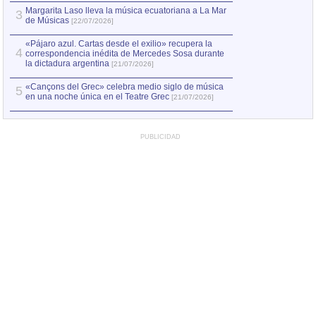
Margarita Laso lleva la música ecuatoriana a La Mar
3
de Músicas
[22/07/2026]
«Pájaro azul. Cartas desde el exilio» recupera la
4
correspondencia inédita de Mercedes Sosa durante
la dictadura argentina
[21/07/2026]
«Cançons del Grec» celebra medio siglo de música
5
en una noche única en el Teatre Grec
[21/07/2026]
PUBLICIDAD