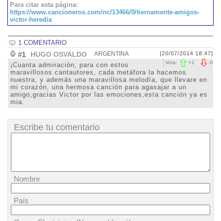
Para citar esta página:
https://www.cancioneros.com/nc/13466/0/tiernamente-amigos-
victor-heredia
1 COMENTARIO
#1
HUGO OSVALDO
ARGENTINA
[20/07/2014 18:47]
Vota:
+
1
-
0
¡Cuanta admiración, para con estos
maravillosos cantautores, cada metáfora la hacemos
nuestra, y además una maravillosa melodía, que llevare en
mi corazón, una hermosa canción para agasajar a un
amigo,gracias Victor por las emociones,esta canción ya es
mia.
Escribe tu comentario
Nombre
País