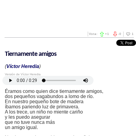
Vota:
+
1
-
0
1
Tiernamente amigos
(
Víctor Heredia
)
Versión de Víctor Heredia
Éramos como quien dice tiernamente amigos,
dos pequeños vagabundos a lomo de río.
En nuestro pequeño bote de madera
íbamos pariendo luz de primavera.
A los trece, un niño no miente cariño
y les puedo asegurar
que no tuve nunca más
un amigo igual.