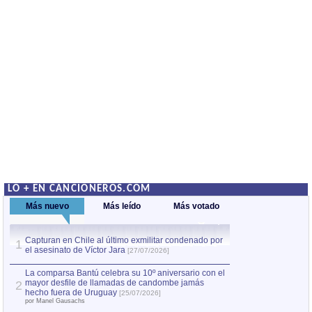
LO + EN CANCIONEROS.COM
Más nuevo
Más leído
Más votado
Capturan en Chile al último exmilitar condenado por
La comparsa Bantú
1
el asesinato de Víctor Jara
mayor desfile de
1
[27/07/2026]
hecho fuera de U
por Manel Gausachs
La comparsa Bantú celebra su 10º aniversario con el
mayor desfile de llamadas de candombe jamás
2
Capturan en Chile
2
hecho fuera de Uruguay
[25/07/2026]
el asesinato de Ví
por Manel Gausachs