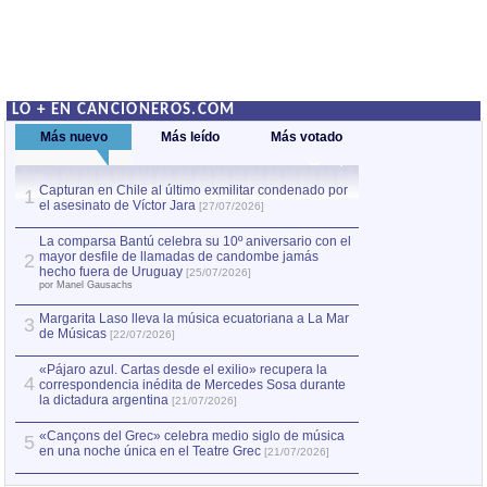
LO + EN CANCIONEROS.COM
Más nuevo
Más leído
Más votado
Capturan en Chile al último exmilitar condenado por
La comparsa Bantú
1
el asesinato de Víctor Jara
mayor desfile de
1
[27/07/2026]
hecho fuera de U
por Manel Gausachs
La comparsa Bantú celebra su 10º aniversario con el
mayor desfile de llamadas de candombe jamás
2
Capturan en Chile
2
hecho fuera de Uruguay
[25/07/2026]
el asesinato de Ví
por Manel Gausachs
Margarita Laso lleva la música ecuatoriana a La Mar
Margarita Laso ll
3
3
de Músicas
de Músicas
[22/07/2026]
[22/07
«Pájaro azul. Cartas desde el exilio» recupera la
4
correspondencia inédita de Mercedes Sosa durante
la dictadura argentina
[21/07/2026]
«Cançons del Grec» celebra medio siglo de música
5
en una noche única en el Teatre Grec
[21/07/2026]