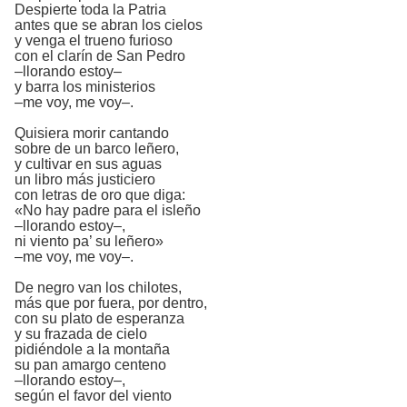
Despierte toda la Patria
antes que se abran los cielos
y venga el trueno furioso
con el clarín de San Pedro
–llorando estoy–
y barra los ministerios
–me voy, me voy–.
Quisiera morir cantando
sobre de un barco leñero,
y cultivar en sus aguas
un libro más justiciero
con letras de oro que diga:
«No hay padre para el isleño
–llorando estoy–,
ni viento pa’ su leñero»
–me voy, me voy–.
De negro van los chilotes,
más que por fuera, por dentro,
con su plato de esperanza
y su frazada de cielo
pidiéndole a la montaña
su pan amargo centeno
–llorando estoy–,
según el favor del viento