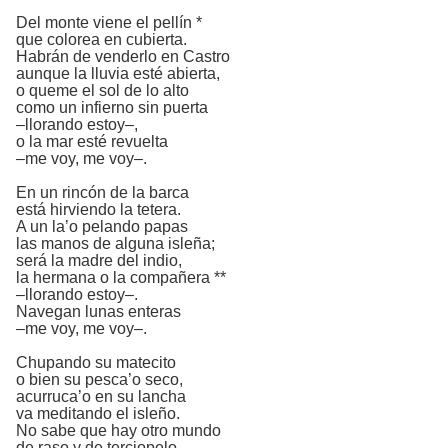
Del monte viene el pellín *
que colorea en cubierta.
Habrán de venderlo en Castro
aunque la lluvia esté abierta,
o queme el sol de lo alto
como un infierno sin puerta
–llorando estoy–,
o la mar esté revuelta
–me voy, me voy–.
En un rincón de la barca
está hirviendo la tetera.
A un la’o pelando papas
las manos de alguna isleña;
será la madre del indio,
la hermana o la compañera **
–llorando estoy–.
Navegan lunas enteras
–me voy, me voy–.
Chupando su matecito
o bien su pesca’o seco,
acurruca’o en su lancha
va meditando el isleño.
No sabe que hay otro mundo
de raso y de terciopelo