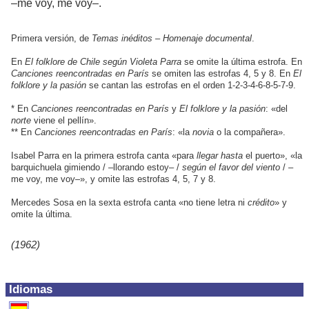
–me voy, me voy–.
Primera versión, de
Temas inéditos – Homenaje documental
.
En
El folklore de Chile según Violeta Parra
se omite la última estrofa. En
Canciones reencontradas en París
se omiten las estrofas 4, 5 y 8. En
El
folklore y la pasión
se cantan las estrofas en el orden 1-2-3-4-6-8-5-7-9.
* En
Canciones reencontradas en París
y
El folklore y la pasión
: «del
norte
viene el pellín».
** En
Canciones reencontradas en París
: «la
novia
o la compañera».
Isabel Parra en la primera estrofa canta «para
llegar hasta
el puerto», «la
barquichuela gimiendo / –llorando estoy– /
según el favor del viento
/ –
me voy, me voy–», y omite las estrofas 4, 5, 7 y 8.
Mercedes Sosa en la sexta estrofa canta «no tiene letra ni
crédito
» y
omite la última.
(1962)
Idiomas