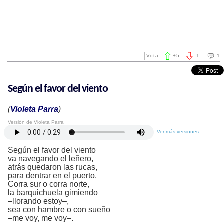
Vota:
+
5
-
1
1
Según el favor del viento
(
Violeta Parra
)
Versión de Violeta Parra
Ver más versiones
Según el favor del viento
va navegando el leñero,
atrás quedaron las rucas,
para dentrar en el puerto.
Corra sur o corra norte,
la barquichuela gimiendo
–llorando estoy–,
sea con hambre o con sueño
–me voy, me voy–.