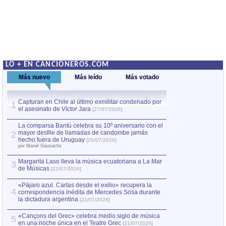
LO + EN CANCIONEROS.COM
Más nuevo
Más leído
Más votado
Capturan en Chile al último exmilitar condenado por
La comparsa Bantú
1
el asesinato de Víctor Jara
mayor desfile de
1
[27/07/2026]
hecho fuera de U
por Manel Gausachs
La comparsa Bantú celebra su 10º aniversario con el
mayor desfile de llamadas de candombe jamás
2
Capturan en Chile
2
hecho fuera de Uruguay
[25/07/2026]
el asesinato de Ví
por Manel Gausachs
Margarita Laso lleva la música ecuatoriana a La Mar
3
de Músicas
[22/07/2026]
«Pájaro azul. Cartas desde el exilio» recupera la
4
correspondencia inédita de Mercedes Sosa durante
la dictadura argentina
[21/07/2026]
«Cançons del Grec» celebra medio siglo de música
5
en una noche única en el Teatre Grec
[21/07/2026]