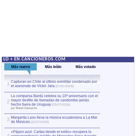
LO + EN CANCIONEROS.COM
Más nuevo
Más leído
Más votado
Capturan en Chile al último exmilitar condenado por
La comparsa Bantú
1
el asesinato de Víctor Jara
mayor desfile de
1
[27/07/2026]
hecho fuera de U
por Manel Gausachs
La comparsa Bantú celebra su 10º aniversario con el
mayor desfile de llamadas de candombe jamás
2
Capturan en Chile
2
hecho fuera de Uruguay
[25/07/2026]
el asesinato de Ví
por Manel Gausachs
Margarita Laso lleva la música ecuatoriana a La Mar
Margarita Laso ll
3
3
de Músicas
de Músicas
[22/07/2026]
[22/07
«Pájaro azul. Cartas desde el exilio» recupera la
4