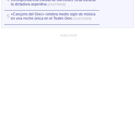
correspondencia inédita de Mercedes Sosa durante
la dictadura argentina
[21/07/2026]
«Cançons del Grec» celebra medio siglo de música
5
en una noche única en el Teatre Grec
[21/07/2026]
PUBLICIDAD