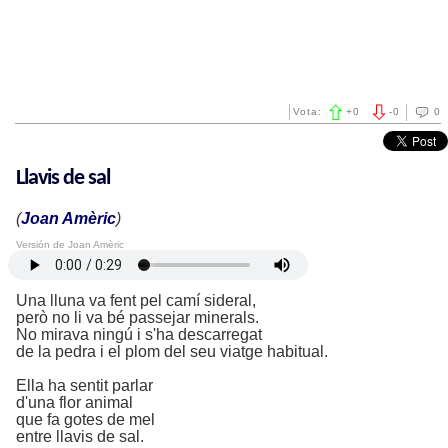
Vota:
+
0
-
0
0
Llavis de sal
(
Joan Amèric
)
Versión de Joan Amèric
Una lluna va fent pel camí sideral,
però no li va bé passejar minerals.
No mirava ningú i s'ha descarregat
de la pedra i el plom del seu viatge habitual.
Ella ha sentit parlar
d'una flor animal
que fa gotes de mel
entre llavis de sal.