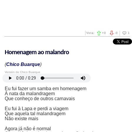
Vota:
+
0
-
0
1
Homenagem ao malandro
(
Chico Buarque
)
Versión de Chico Buarque
Eu fui fazer um samba em homenagem
À nata da malandragem
Que conheço de outros carnavais
Eu fui à Lapa e perdi a viagem
Que aquela tal malandragem
Não existe mais
Agora já não é normal