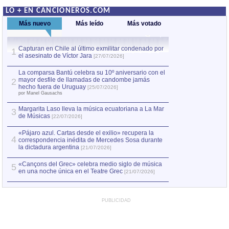
LO + EN CANCIONEROS.COM
Más nuevo
Más leído
Más votado
Capturan en Chile al último exmilitar condenado por
La comparsa Bantú
1
el asesinato de Víctor Jara
mayor desfile de
1
[27/07/2026]
hecho fuera de U
por Manel Gausachs
La comparsa Bantú celebra su 10º aniversario con el
mayor desfile de llamadas de candombe jamás
2
Capturan en Chile
2
hecho fuera de Uruguay
[25/07/2026]
el asesinato de Ví
por Manel Gausachs
Margarita Laso lleva la música ecuatoriana a La Mar
3
de Músicas
[22/07/2026]
«Pájaro azul. Cartas desde el exilio» recupera la
4
correspondencia inédita de Mercedes Sosa durante
la dictadura argentina
[21/07/2026]
«Cançons del Grec» celebra medio siglo de música
5
en una noche única en el Teatre Grec
[21/07/2026]
PUBLICIDAD