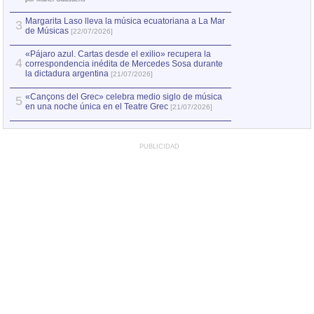
Margarita Laso lleva la música ecuatoriana a La Mar
Margarita Laso ll
3
3
de Músicas
de Músicas
[22/07/2026]
[22/07
«Pájaro azul. Cartas desde el exilio» recupera la
4
correspondencia inédita de Mercedes Sosa durante
la dictadura argentina
[21/07/2026]
«Cançons del Grec» celebra medio siglo de música
5
en una noche única en el Teatre Grec
[21/07/2026]
PUBLICIDAD