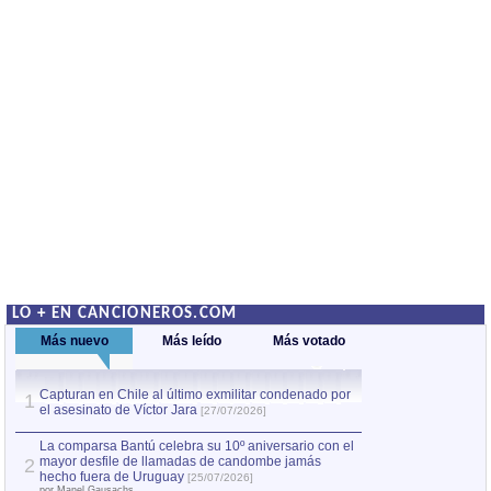
LO + EN CANCIONEROS.COM
Más nuevo
Más leído
Más votado
Capturan en Chile al último exmilitar condenado por
La comparsa Bantú
1
el asesinato de Víctor Jara
mayor desfile de
1
[27/07/2026]
hecho fuera de U
por Manel Gausachs
La comparsa Bantú celebra su 10º aniversario con el
mayor desfile de llamadas de candombe jamás
2
Capturan en Chile
2
hecho fuera de Uruguay
[25/07/2026]
el asesinato de Ví
por Manel Gausachs