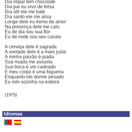
Dia ímpar tem chocolate
Dia par eu vivo de brisa
Dia útil ele me bate
Dia santo ele me alisa
Longe dele eu tremo de amor
Na presença dele me calo
Eu de dia sou sua flor
Eu de noite sou seu cavalo
A cerveja dele é sagrada
A vontade dele é a mais justa
A minha paixão é piada
Sua risada me assusta
Sua boca é um cadeado
E meu corpo é uma fogueira
Enquanto ele dorme pesado
Eu rolo sozinha na esteira
(1975)
Idiomas