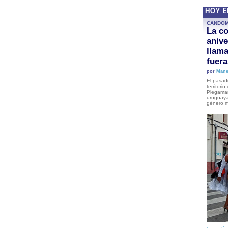
HOY 
CANDO
La co
anive
llam
fuer
por
Mane
El pasad
territori
Plegaman
uruguaya
género m