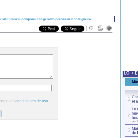
/14598/0/sem-compromisso-geraldo-pereira-nelson-trigueiro
LO + 
Má
Cap
1
cepto las
condiciones de uso
el 
La 
may
2
hec
por 
Mar
3
de 