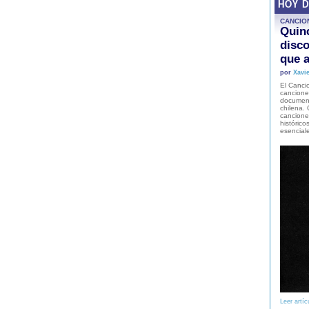
HOY 
CANCIO
Quinc
disco
que a
por
Xavie
El Cancio
cancione
document
chilena. 
canciones
histórico
esencial
Leer artíc