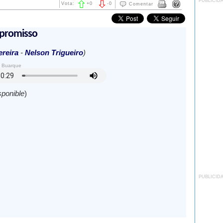
PUBLICID
Vota:
+
0
-
0
Comentar
promisso
reira
-
Nelson Trigueiro
)
o Buarque
sponible
)
PUBLICID