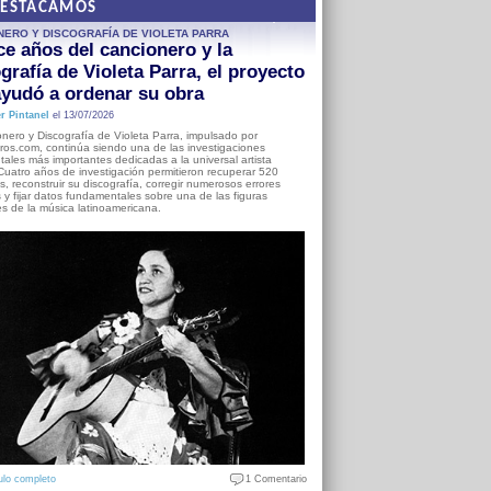
DESTACAMOS
NERO Y DISCOGRAFÍA DE VIOLETA PARRA
e años del cancionero y la
grafía de Violeta Parra, el proyecto
yudó a ordenar su obra
r Pintanel
el 13/07/2026
nero y Discografía de Violeta Parra, impulsado por
ros.com, continúa siendo una de las investigaciones
ales más importantes dedicadas a la universal artista
Cuatro años de investigación permitieron recuperar 520
, reconstruir su discografía, corregir numerosos errores
s y fijar datos fundamentales sobre una de las figuras
es de la música latinoamericana.
ulo completo
1 Comentario