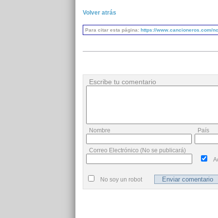
Volver atrás
Para citar esta página:
https://www.cancioneros.com/nc
Escribe tu comentario
Nombre
País
Correo Electrónico (No se publicará)
A
No soy un robot