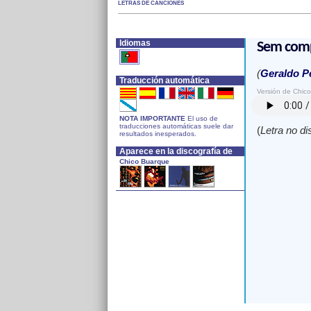
LETRAS DE CANCIONES
Idiomas
Sem com
(
Geraldo Pe
Traducción automática
Versión de Chic
NOTA IMPORTANTE
El uso de
traducciones automáticas suele dar
(
Letra no di
resultados inesperados.
Aparece en la discografía de
Chico Buarque