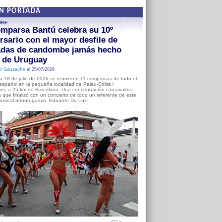
EN PORTADA
MBE
mparsa Bantú celebra su 10º
rsario con el mayor desfile de
adas de candombe jamás hecho
a de Uruguay
l Gausachs
el 25/07/2026
o 18 de julio de 2026 se reunieron 11 comparsas de todo el
o español en la pequeña localidad de Palau-Solità i
s, a 25 km de Barcelona. Una concentración carnavalera
 que finalizó con un concierto de todo un referente de este
usical afrouruguayo, Eduardo Da Luz.