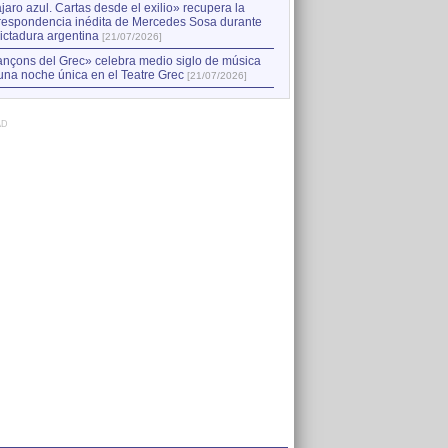
jaro azul. Cartas desde el exilio» recupera la
respondencia inédita de Mercedes Sosa durante
dictadura argentina
[21/07/2026]
nçons del Grec» celebra medio siglo de música
una noche única en el Teatre Grec
[21/07/2026]
AD