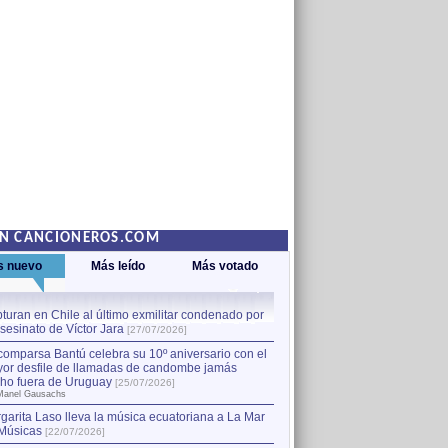
EN CANCIONEROS.COM
s nuevo
Más leído
Más votado
turan en Chile al último exmilitar condenado por
La comparsa Bantú celebra s
asesinato de Víctor Jara
mayor desfile de llamadas
1
[27/07/2026]
hecho fuera de Uruguay
[25
comparsa Bantú celebra su 10º aniversario con el
por Manel Gausachs
or desfile de llamadas de candombe jamás
Capturan en Chile al último
2
ho fuera de Uruguay
[25/07/2026]
el asesinato de Víctor Jara
[
Manel Gausachs
garita Laso lleva la música ecuatoriana a La Mar
Músicas
[22/07/2026]