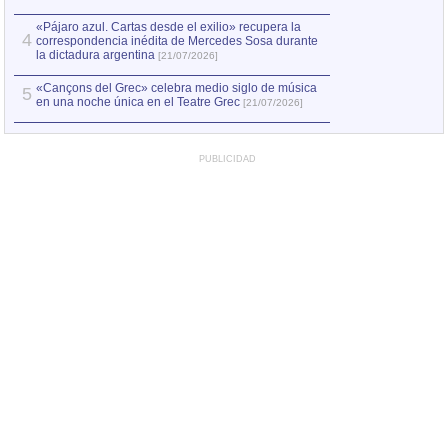
«Pájaro azul. Cartas desde el exilio» recupera la
4
correspondencia inédita de Mercedes Sosa durante
la dictadura argentina
[21/07/2026]
«Cançons del Grec» celebra medio siglo de música
5
en una noche única en el Teatre Grec
[21/07/2026]
PUBLICIDAD