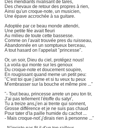
Des mendiants rivalisant de tares,
Des chevaux de retour des propres à rien,
Ainsi qu'un croque-note, un musicien,
Une épave accrochée à sa guitare.
Adoptée par ce beau monde attendri,
Une petite fée avait fleuri
Au milieu de toute cette bassesse.
Comme on l'avait trouvée pres du ruisseau,
Abandonnée en un somptueux berceau,
A tout hasard on l'appelait "princesse".
Or, un soir, Dieu du ciel, protégez nous!
La voila qui monte sur les genoux
Du croque-note et doucement soupire,
En rougissant quand meme un petit peu:
"C'est toi que j'aime et si tu veux tu peux
M'embrasser sur la bouche et même pire ..."
"- Tout beau, princesse arrete un peu ton tir,
J'ai pas tellement l'étoffe du satyr',
Tu a treize ans,j'en ai trente qui sonnent,
Grosse différence et je ne suis pas chaud
Pour tater d'la paille humide du cachot ...
- Mais croque-not',j'dirais rien à personne ..."
- N'insiste pas fit-il d'un ton railleur,