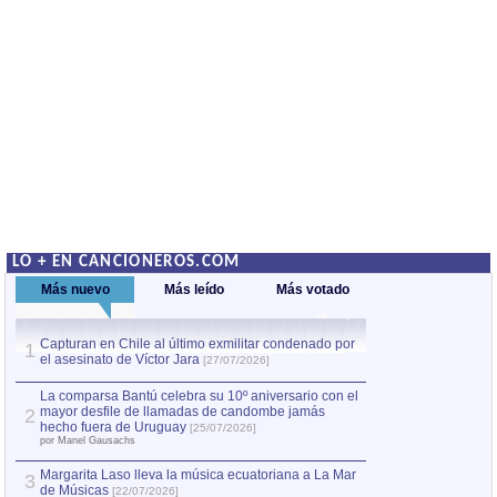
LO + EN CANCIONEROS.COM
Más nuevo
Más leído
Más votado
Capturan en Chile al último exmilitar condenado por
La comparsa Bantú
1
el asesinato de Víctor Jara
mayor desfile de
1
[27/07/2026]
hecho fuera de U
por Manel Gausachs
La comparsa Bantú celebra su 10º aniversario con el
mayor desfile de llamadas de candombe jamás
2
Capturan en Chile
2
hecho fuera de Uruguay
[25/07/2026]
el asesinato de Ví
por Manel Gausachs
Margarita Laso lleva la música ecuatoriana a La Mar
3
de Músicas
[22/07/2026]