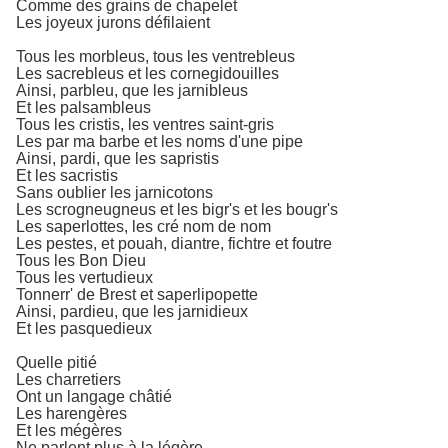
Comme des grains de chapelet
Les joyeux jurons défilaient
Tous les morbleus, tous les ventrebleus
Les sacrebleus et les cornegidouilles
Ainsi, parbleu, que les jarnibleus
Et les palsambleus
Tous les cristis, les ventres saint-gris
Les par ma barbe et les noms d'une pipe
Ainsi, pardi, que les sapristis
Et les sacristis
Sans oublier les jarnicotons
Les scrogneugneus et les bigr's et les bougr's
Les saperlottes, les cré nom de nom
Les pestes, et pouah, diantre, fichtre et foutre
Tous les Bon Dieu
Tous les vertudieux
Tonnerr' de Brest et saperlipopette
Ainsi, pardieu, que les jarnidieux
Et les pasquedieux
Quelle pitié
Les charretiers
Ont un langage châtié
Les harengères
Et les mégères
Ne parlent plus à la légère