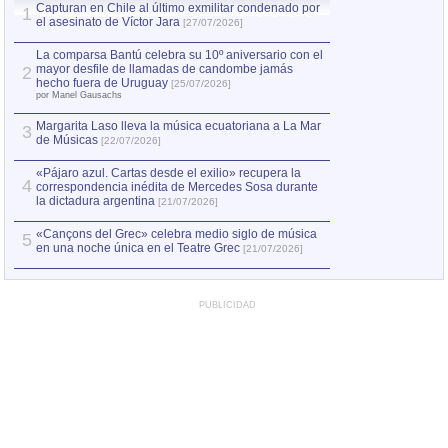
Capturan en Chile al último exmilitar condenado por
Capturan en Chile
1
1
el asesinato de Víctor Jara
el asesinato de Ví
[27/07/2026]
La comparsa Bantú celebra su 10º aniversario con el
mayor desfile de llamadas de candombe jamás
2
hecho fuera de Uruguay
[25/07/2026]
por Manel Gausachs
Margarita Laso lleva la música ecuatoriana a La Mar
3
de Músicas
[22/07/2026]
«Pájaro azul. Cartas desde el exilio» recupera la
4
correspondencia inédita de Mercedes Sosa durante
la dictadura argentina
[21/07/2026]
«Cançons del Grec» celebra medio siglo de música
5
en una noche única en el Teatre Grec
[21/07/2026]
PUBLICIDAD