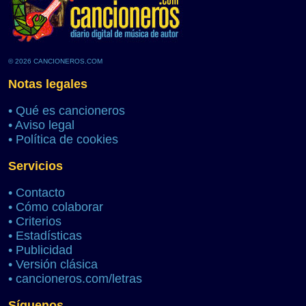
© 2026 CANCIONEROS.COM
Notas legales
•
Qué es cancioneros
•
Aviso legal
•
Política de cookies
Servicios
•
Contacto
•
Cómo colaborar
•
Criterios
•
Estadísticas
•
Publicidad
•
Versión clásica
•
cancioneros.com/letras
Síguenos