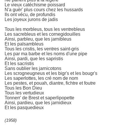
Le vieux catéchisme poissard
N'a guèr' plus cours chez les hussards
Ils ont vécu, de profundis
Les joyeux jurons de jadis
Tous les morbleus, tous les ventrebleus
Les sacrebleus et les cornegidouilles
Ainsi, parbleu, que les jarnibleus
Et les palsambleus
Tous les cristis, les ventres saint-gris
Les par ma barbe et les noms d'une pipe
Ainsi, pardi, que les sapristis
Et les sacristis
Sans oublier les jarnicotons
Les scrogneugneus et les bigr's et les bougr's
Les saperlottes, les cré nom de nom
Les pestes, et pouah, diantre, fichtre et foutre
Tous les Bon Dieu
Tous les vertudieux
Tonnerr' de Brest et saperlipopette
Ainsi, pardieu, que les jarnidieux
Et les pasquedieux
(1958)