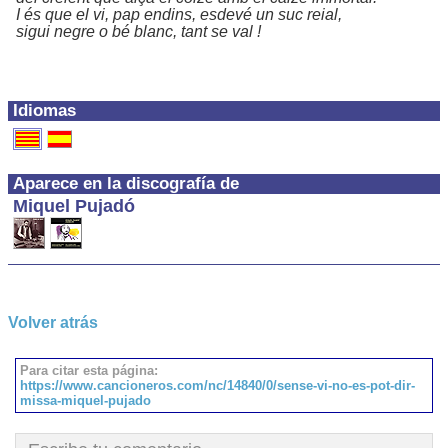
I és que el vi, pap endins, esdevé un suc reial,
sigui negre o bé blanc, tant se val !
Idiomas
Aparece en la discografía de
Miquel Pujadó
Volver atrás
Para citar esta página:
https://www.cancioneros.com/nc/14840/0/sense-vi-no-es-pot-dir-
missa-miquel-pujado