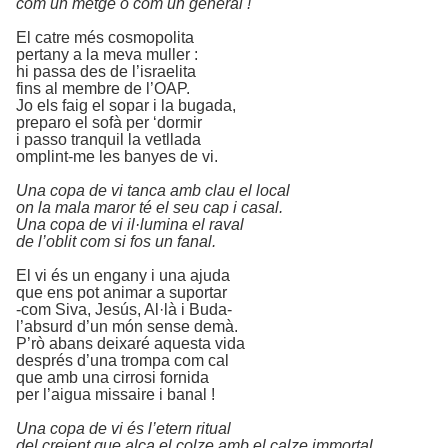
com un metge o com un general !
El catre més cosmopolita
pertany a la meva muller :
hi passa des de l’israelita
fins al membre de l’OAP.
Jo els faig el sopar i la bugada,
preparo el sofà per ‘dormir
i passo tranquil la vetllada
omplint-me les banyes de vi.
Una copa de vi tanca amb clau el local
on la mala maror té el seu cap i casal.
Una copa de vi il·lumina el raval
de l’oblit com si fos un fanal.
El vi és un engany i una ajuda
que ens pot animar a suportar
-com Siva, Jesús, Al·là i Buda-
l’absurd d’un món sense demà.
P’rò abans deixaré aquesta vida
després d’una trompa com cal
que amb una cirrosi fornida
per l’aigua missaire i banal !
Una copa de vi és l’etern ritual
del creient que alça el colze amb el calze immortal.