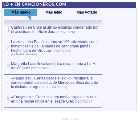
LO + EN CANCIONEROS.COM
Más nuevo
Más leído
Más votado
Capturan en Chile al último exmilitar condenado por
La comparsa Bantú
1
el asesinato de Víctor Jara
mayor desfile de
1
[27/07/2026]
hecho fuera de U
por Manel Gausachs
La comparsa Bantú celebra su 10º aniversario con el
mayor desfile de llamadas de candombe jamás
2
Capturan en Chile
2
hecho fuera de Uruguay
[25/07/2026]
el asesinato de Ví
por Manel Gausachs
Margarita Laso lleva la música ecuatoriana a La Mar
3
de Músicas
[22/07/2026]
«Pájaro azul. Cartas desde el exilio» recupera la
4
correspondencia inédita de Mercedes Sosa durante
la dictadura argentina
[21/07/2026]
«Cançons del Grec» celebra medio siglo de música
5
en una noche única en el Teatre Grec
[21/07/2026]
PUBLICIDAD