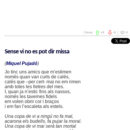
Vota:
+
0
-
0
0
Sense vi no es pot dir missa
(
Miquel Pujadó
)
Jo tinc uns amics que m’estimen
només quan van curts de calés,
calés que –per cert- mai no em rimen
amb totes les lletres del mes.
I, quan ja n’estic fins als nassos,
només les tavernes fidels
em volen obrir cor i braços
i em fan l’escaleta als estels.
Una copa de vi a ningú no fa mal,
acarona els budells, fa pujar la moral.
Una copa de vi mai serà tan mortal