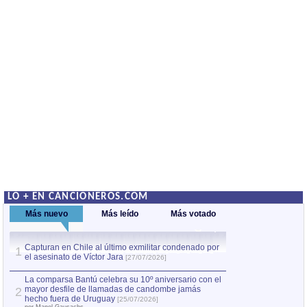
LO + EN CANCIONEROS.COM
Más nuevo
Más leído
Más votado
Capturan en Chile al último exmilitar condenado por
Capturan en Chile
1
1
el asesinato de Víctor Jara
el asesinato de Ví
[27/07/2026]
La comparsa Bantú celebra su 10º aniversario con el
mayor desfile de llamadas de candombe jamás
2
hecho fuera de Uruguay
[25/07/2026]