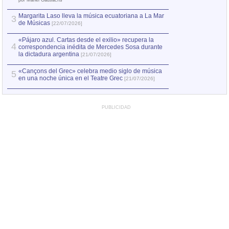
por Manel Gausachs
Margarita Laso lleva la música ecuatoriana a La Mar
3
de Músicas
[22/07/2026]
«Pájaro azul. Cartas desde el exilio» recupera la
4
correspondencia inédita de Mercedes Sosa durante
la dictadura argentina
[21/07/2026]
«Cançons del Grec» celebra medio siglo de música
5
en una noche única en el Teatre Grec
[21/07/2026]
PUBLICIDAD