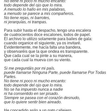
No tiene ni poco ni mucho encanto:
todo depende del ojo que lo mira.
A menudo lo hallo en mis palabras,
a menudo se parece a mis compañeros.
No tiene rejas, ni barrotes,
ni jerarquías, ni trampas.
Para subir hasta el despacho, tengo una escalera
de cuatrocientos doce escalones, todos de papel.
El archivo lo utilizo solamente para bailes de gala:
cuando organice el siguiente, ya os invitaré.
Evidentemente, me hacía falta una bandera,
y observaréis que la que ondea es transparente.
Que cada cual se la pinte a su manera,
que cada cual la mueva con su viento.
Si me preguntáis por mi país.
puede llamarse Ninguna Parte, puede llamarse Por Todas
Partes.
No tiene ni poco ni mucho encanto:
todo depende del ojo que lo mira.
No se ha impuesto nunca a nadie
ni ha consentido en ser pisado.
Siempre se pasea con el corazón desnudo,
que lo quiere sentir bien aireado.
He concedido asilo a un gato callejero,