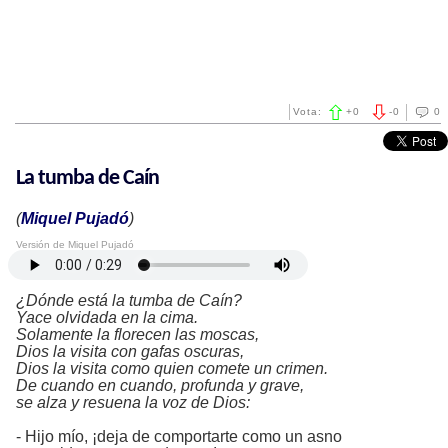
Vota:
+
0
-
0
0
La tumba de Caín
(
Miquel Pujadó
)
Versión de Miquel Pujadó
¿Dónde está la tumba de Caín?
Yace olvidada en la cima.
Solamente la florecen las moscas,
Dios la visita con gafas oscuras,
Dios la visita como quien comete un crimen.
De cuando en cuando, profunda y grave,
se alza y resuena la voz de Dios:
- Hijo mío, ¡deja de comportarte como un asno