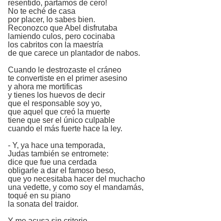
resentido, partamos de cero!
No te eché de casa
por placer, lo sabes bien.
Reconozco que Abel disfrutaba
lamiendo culos, pero cocinaba
los cabritos con la maestría
de que carece un plantador de nabos.
Cuando le destrozaste el cráneo
te convertiste en el primer asesino
y ahora me mortificas
y tienes los huevos de decir
que el responsable soy yo,
que aquel que creó la muerte
tiene que ser el único culpable
cuando el más fuerte hace la ley.
- Y, ya hace una temporada,
Judas también se entromete:
dice que fue una cerdada
obligarle a dar el famoso beso,
que yo necesitaba hacer del muchacho
una vedette, y como soy el mandamás,
toqué en su piano
la sonata del traidor.
Y me acusa sin criterio