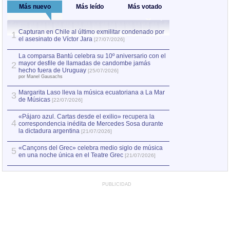
Más nuevo
Más leído
Más votado
Capturan en Chile al último exmilitar condenado por
La comparsa Bantú
1
el asesinato de Víctor Jara
mayor desfile de
1
[27/07/2026]
hecho fuera de U
por Manel Gausachs
La comparsa Bantú celebra su 10º aniversario con el
mayor desfile de llamadas de candombe jamás
2
Capturan en Chile
2
hecho fuera de Uruguay
[25/07/2026]
el asesinato de Ví
por Manel Gausachs
Margarita Laso lleva la música ecuatoriana a La Mar
3
de Músicas
[22/07/2026]
«Pájaro azul. Cartas desde el exilio» recupera la
4
correspondencia inédita de Mercedes Sosa durante
la dictadura argentina
[21/07/2026]
«Cançons del Grec» celebra medio siglo de música
5
en una noche única en el Teatre Grec
[21/07/2026]
PUBLICIDAD