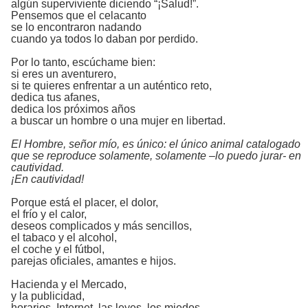
algún superviviente diciendo “¡Salud!”.
Pensemos que el celacanto
se lo encontraron nadando
cuando ya todos lo daban por perdido.
Por lo tanto, escúchame bien:
si eres un aventurero,
si te quieres enfrentar a un auténtico reto,
dedica tus afanes,
dedica los próximos años
a buscar un hombre o una mujer en libertad.
El Hombre, señor mío, es único: el único animal catalogado
que se reproduce solamente, solamente –lo puedo jurar- en
cautividad.
¡En cautividad!
Porque está el placer, el dolor,
el frío y el calor,
deseos complicados y más sencillos,
el tabaco y el alcohol,
el coche y el fútbol,
parejas oficiales, amantes e hijos.
Hacienda y el Mercado,
y la publicidad,
horarios, Internet, las leyes, los miedos,