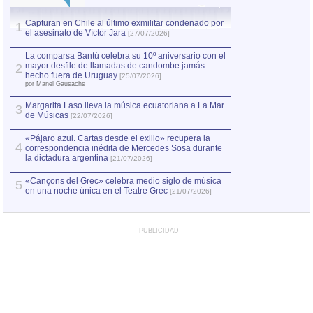
Capturan en Chile al último exmilitar condenado por
Capturan en Chile
1
1
el asesinato de Víctor Jara
el asesinato de Ví
[27/07/2026]
La comparsa Bantú celebra su 10º aniversario con el
mayor desfile de llamadas de candombe jamás
2
hecho fuera de Uruguay
[25/07/2026]
por Manel Gausachs
Margarita Laso lleva la música ecuatoriana a La Mar
3
de Músicas
[22/07/2026]
«Pájaro azul. Cartas desde el exilio» recupera la
4
correspondencia inédita de Mercedes Sosa durante
la dictadura argentina
[21/07/2026]
«Cançons del Grec» celebra medio siglo de música
5
en una noche única en el Teatre Grec
[21/07/2026]
PUBLICIDAD