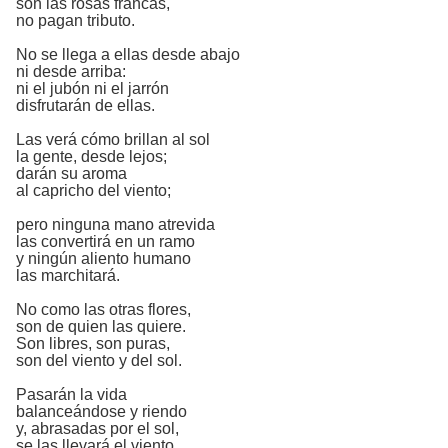
son las rosas francas,
no pagan tributo.
No se llega a ellas desde abajo
ni desde arriba:
ni el jubón ni el jarrón
disfrutarán de ellas.
Las verá cómo brillan al sol
la gente, desde lejos;
darán su aroma
al capricho del viento;
pero ninguna mano atrevida
las convertirá en un ramo
y ningún aliento humano
las marchitará.
No como las otras flores,
son de quien las quiere.
Son libres, son puras,
son del viento y del sol.
Pasarán la vida
balanceándose y riendo
y, abrasadas por el sol,
se las llevará el viento.